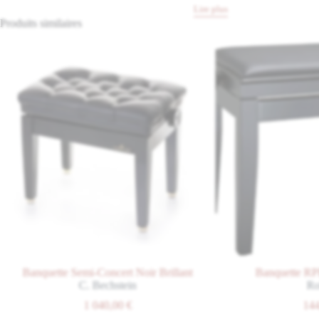
Lire plus
Produits similaires
uette Semi-Concert Noir Brillant
Banquette RPB-200 No
C. Bechstein
Roland
1 040,00
€
144,00
€