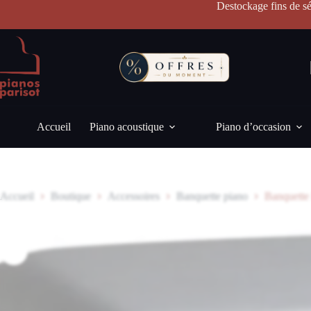
Passer
Destockage fins de sé
au
contenu
Accueil
Piano acoustique
Piano d’occasion
Accueil
Boutique
Accessoires
Banquette piano
Banquette