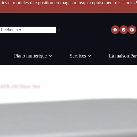
ries et modèles d'exposition en magasin jusqu'à épuisement des stocks 
Piano numérique
Services
La maison Par
 RPB-100 Blanc Mat