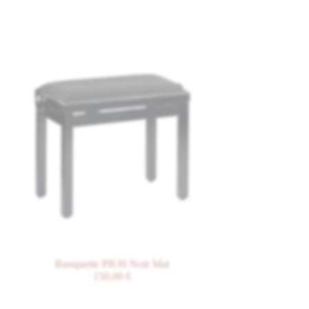
Banquette PB39 Noir Mat
Banquette B1 Blan
150,00
€
Yamaha
93,60
€