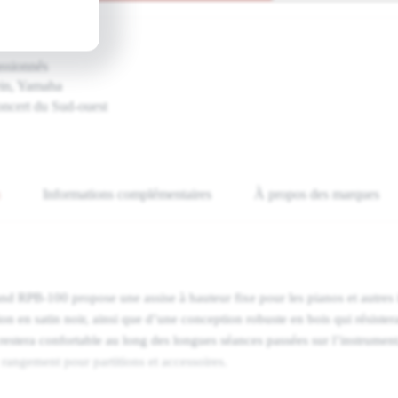
assionnés
ein, Yamaha
oncert du Sud-ouest
Informations complémentaires
À propos des marques
d RPB-100 propose une assise à hauteur fixe pour les pianos et autres i
ion en satin noir, ainsi que d’une conception robuste en bois qui résister
restera confortable au long des longues séances passées sur l’instrumen
rangement pour partitions et accessoires.