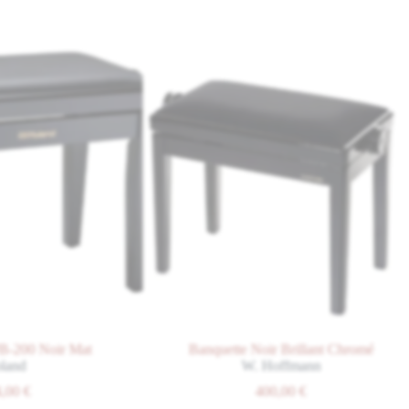
ir Mat
Banquette Noir Brillant Chromé
W. Hoffmann
400,00
€