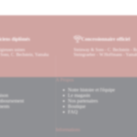
ciens diplômés
Concessionnaire officiel
tigieuses usines
Steinway & Sons - C. Bechstein - R
Sons, C. Bechstein, Yamaha
Steingraeber - W.Hoffmann - Yama
A Propos
Notre histoire et l'équipe
ison
Le magasin
mboursement
Nos partenaires
ments
Boutique
FAQ
Informations