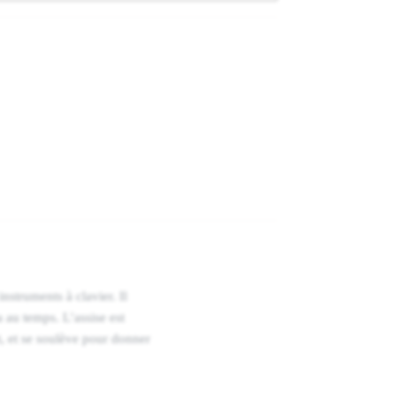
nstruments à clavier. Il
a au temps. L’assise est
t, et se soulève pour donner