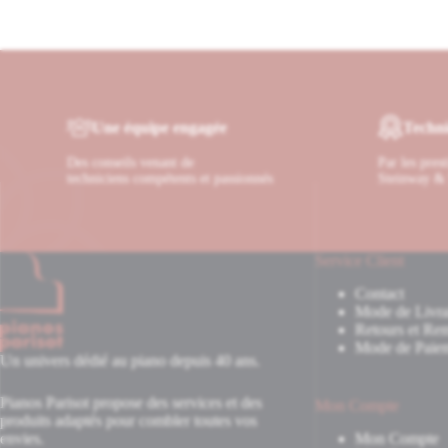
Une équipe engagée
Techni
Des conseils venant de
Par les pres
techniciens compétents et passionnés
Steinway & 
Service Client
Contact
Mode de Livra
Retours et Re
Mode de Paie
Un univers dédié au piano depuis 40 ans.
Pianos Parisot propose des services et des
Mon Compte
produits adaptés pour combler toutes vos
envies.
Mon Compte