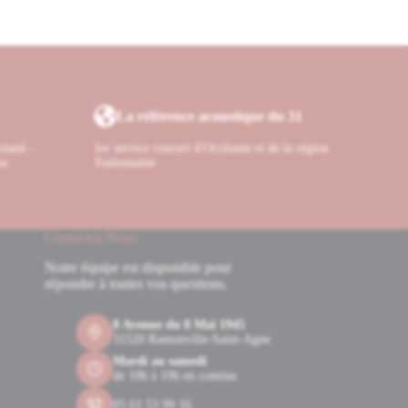
La référence acoustique du 31
oland -
1er service concert d'Occitanie et de la région
ha
Toulousaine
Contactez-Nous
Notre équipe est disponible pour
répondre à toutes vos questions.
8 Avenue du 8 Mai 1945
31520 Ramonville-Saint-Agne
Mardi au samedi
de 10h à 19h en continu
05 61 53 99 16