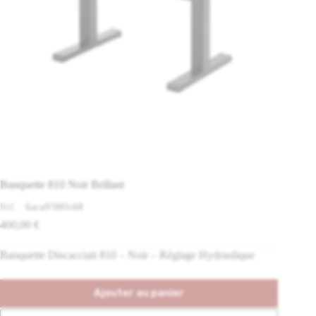
Banquette 810 Noir Brillant
Réf. :
6aca97005c68
400,00
€
Banquette Discacciati 810 – Noir – Réglage Hydraulique
Ajouter au panier