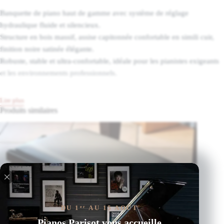
Banquette de piano haut de gamme avec système de réglage
hydraulique fluide et silencieux.
Structure en bois massif, assise capitonnée confortable en simili cuir,
finition noire satinée élégante.
Robuste, stable et ultra-confortable, idéale pour les pianistes exigeants
et les environnements professionnels.
Lire plus
Produits similaires
DU 1
AU 15 AOÛT
er
Pianos Parisot vous accueille