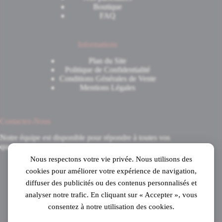
Boutique
FAQ
Informations
Plan du Site
Politique de Confidentialité
Conditions Générales de Vente
Mentions Légales
Contactez-Nous
Notre équipe est disponible pour répondre à toutes vos
questions.
Nous respectons votre vie privée. Nous utilisons des
8 Avenue du 8 Mai 1945
cookies pour améliorer votre expérience de navigation,
31520 Ramonville-Saint-Agne
diffuser des publicités ou des contenus personnalisés et
Mardi au samedi
analyser notre trafic. En cliquant sur « Accepter », vous
de 10h à 19h en continu
consentez à notre utilisation des cookies.
05 61 53 99 16