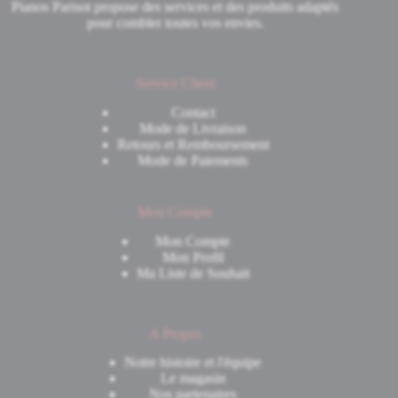
Pianos Parisot propose des services et des produits adaptés
pour combler toutes vos envies.
Service Client
Contact
Mode de Livraison
Retours et Remboursement
Mode de Paiements
Mon Compte
Mon Compte
Mon Profil
Ma Liste de Souhait
A Propos
Notre histoire et l'équipe
Le magasin
Nos partenaires