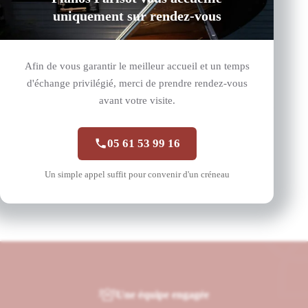
uniquement sur rendez-vous
Afin de vous garantir le meilleur accueil et un temps
d'échange privilégié, merci de prendre rendez-vous
avant votre visite.
05 61 53 99 16
Banquette Beethoven 334 Noir Brillant
Steinway & Sons
Un simple appel suffit pour convenir d'un créneau
Une équipe engagée