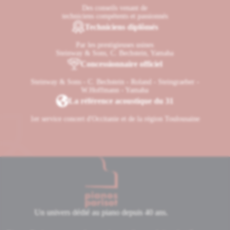
Des conseils venant de
techniciens compétents et passionnés
Techniciens diplômés
Par les prestigieuses usines
Steinway & Sons, C. Bechstein, Yamaha
Concessionnaire officiel
Steinway & Sons - C. Bechstein - Roland - Steingraeber -
W.Hoffmann - Yamaha
La référence acoustique du 31
1er service concert d'Occitanie et de la région Toulousaine
Un univers dédié au piano depuis 40 ans.