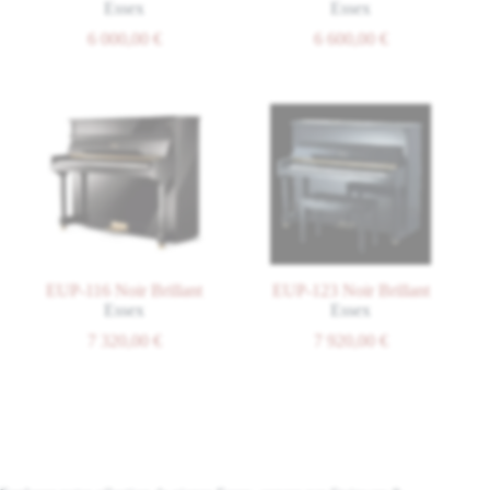
Essex
Essex
6 000,00
€
6 600,00
€
EUP-116 Noir Brillant
EUP-123 Noir Brillant
Essex
Essex
7 320,00
€
7 920,00
€