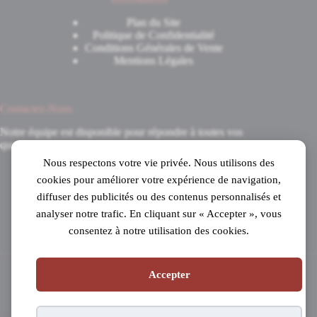
Plan du Site
Politique de Confidentialité
Conditions Générales de Vente
Mentions Légales
Contactez-Nous
Notre équipe est disponible pour répondre à toutes vos
questions.
Nous respectons votre vie privée. Nous utilisons des
8 Avenue du 8 Mai 1945
cookies pour améliorer votre expérience de navigation,
31520 Ramonville-Saint-Agne
diffuser des publicités ou des contenus personnalisés et
Mardi au samedi
analyser notre trafic. En cliquant sur « Accepter », vous
de 10h à 19h en continu
consentez à notre utilisation des cookies.
05 61 53 99 16
Accepter