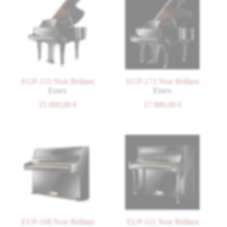
EGP-155 Noir Brillant
EGP-173 Noir Brillant
Essex
Essex
15 000,00
€
17 880,00
€
EUP-108 Noir Brillant
EUP-111 Noir Brillant