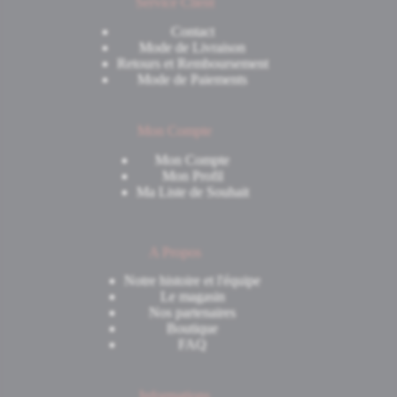
Service Client
Contact
Mode de Livraison
Retours et Remboursement
Mode de Paiements
Mon Compte
Mon Compte
Mon Profil
Ma Liste de Souhait
A Propos
Notre histoire et l'équipe
Le magasin
Nos partenaires
Boutique
FAQ
Informations