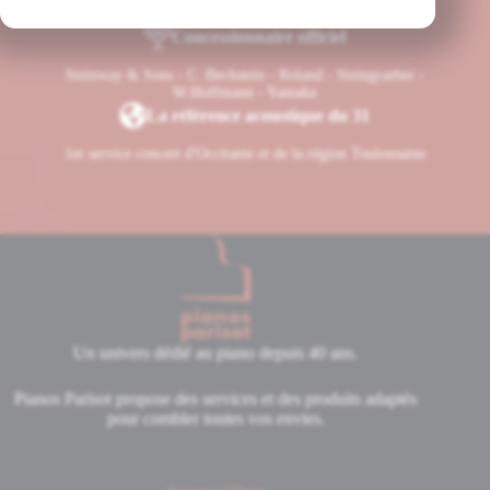
Steinway & Sons, C. Bechstein, Yamaha
Concessionnaire officiel
Steinway & Sons - C. Bechstein - Roland - Steingraeber -
W.Hoffmann - Yamaha
La référence acoustique du 31
1er service concert d'Occitanie et de la région Toulousaine
Un univers dédié au piano depuis 40 ans.
Pianos Parisot propose des services et des produits adaptés
pour combler toutes vos envies.