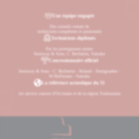
Une équipe engagée
Des conseils venant de
techniciens compétents et passionnés
Techniciens diplômés
Par les prestigieuses usines
Steinway & Sons, C. Bechstein, Yamaha
Concessionnaire officiel
Steinway & Sons - C. Bechstein - Roland - Steingraeber -
W.Hoffmann - Yamaha
La référence acoustique du 31
1er service concert d'Occitanie et de la région Toulousaine