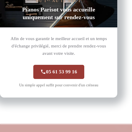
DU 1
AU 15 AOÛT
er
Pianos Parisot vous accueille
uniquement sur rendez-vous
Afin de vous garantir le meilleur accueil et un temps
d'échange privilégié, merci de prendre rendez-vous
avant votre visite.
05 61 53 99 16
P124 Silent Noir Brillant
Yamaha
Un simple appel suffit pour convenir d'un créneau
11 408,40
€