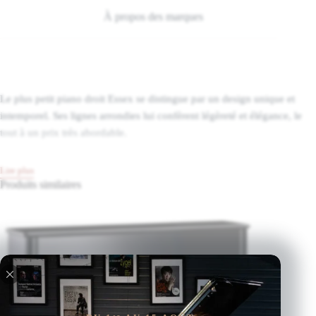
À propos des marques
Le plus petit piano droit Essex se distingue par un design unique et
intemporel. Ses lignes arrondies lui confèrent légèreté et élégance, le
tout à un prix très abordable.
Lire plus
Produits similaires