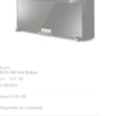
Essex
EUP-108 Noir Brillant
Réf. :
EUP-108
6 000,00
€
Essex EUP-108
Disponible sur commande