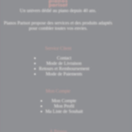
Un univers dédié au piano depuis 40 ans.
Pianos Parisot propose des services et des produits adaptés
pour combler toutes vos envies.
Service Client
Contact
Mode de Livraison
Retours et Remboursement
Mode de Paiements
Mon Compte
Mon Compte
Mon Profil
Ma Liste de Souhait
A Propos