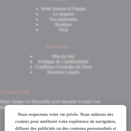
Notre histoire et l'équipe
Le magasin
Nos partenaires
Boutique
FAQ
Informations
Plan du Site
Politique de Confidentialité
Conditions Générales de Vente
Mentions Légales
Contactez-Nous
Notre équipe est disponible pour répondre à toutes vos
questions.
Nous respectons votre vie privée. Nous utilisons des
8 Avenue du 8 Mai 1945
cookies pour améliorer votre expérience de navigation,
31520 Ramonville-Saint-Agne
diffuser des publicités ou des contenus personnalisés et