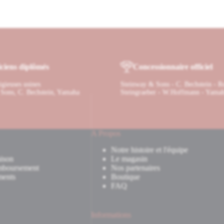
ciens diplômés
Concessionnaire officiel
tigieuses usines
Steinway & Sons - C. Bechstein - R
Sons, C. Bechstein, Yamaha
Steingraeber - W.Hoffmann - Yama
A Propos
Notre histoire et l'équipe
ison
Le magasin
mboursement
Nos partenaires
ments
Boutique
FAQ
Informations