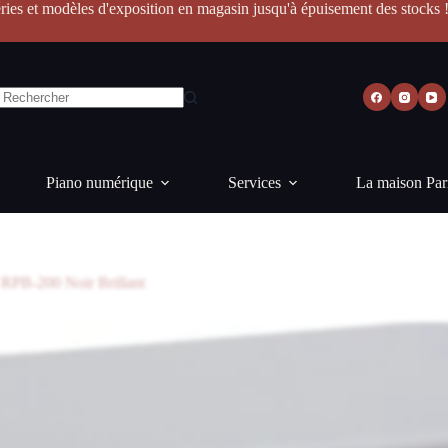
ries et modèles d'exposition en magasin jusqu'à épuisement des stocks 
Piano numérique
Services
La maison Par
 RPB-200 Noir Brillant