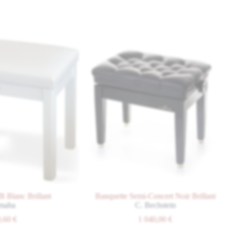
lanc Brillant
Banquette Semi-Concert Noir Brillant
ha
C. Bechstein
60
€
1 040,00
€