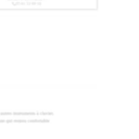
05 61 53 99 16
utres instruments à clavier.
sin qui restera confortable