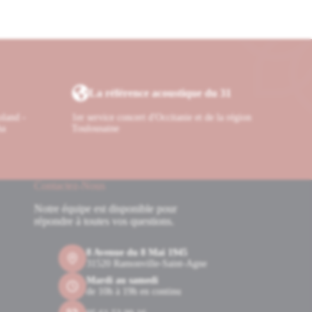
La référence acoustique du 31
oland -
1er service concert d'Occitanie et de la région
ha
Toulousaine
Contactez-Nous
Notre équipe est disponible pour
répondre à toutes vos questions.
8 Avenue du 8 Mai 1945
31520 Ramonville-Saint-Agne
Mardi au samedi
de 10h à 19h en continu