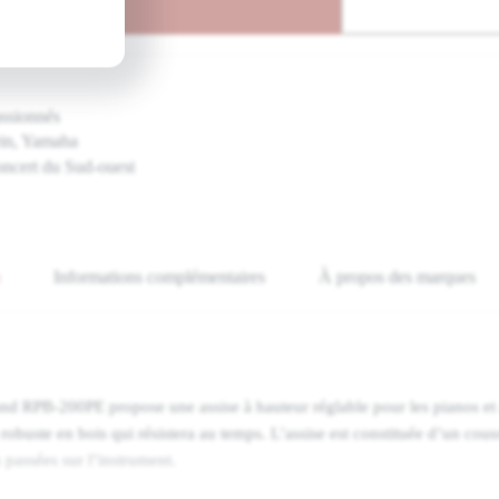
nier
assionnés
ein, Yamaha
oncert du Sud-ouest
Informations complémentaires
À propos des marques
nd RPB-200PE propose une assise à hauteur réglable pour les pianos et a
robuste en bois qui résistera au temps. L’assise est constituée d’un cous
 passées sur l’instrument.