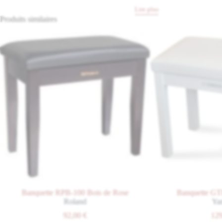
Lire plus
Produits similaires
Banquette RPB-100 Bois de Rose
Banquette GTB B
Roland
Yama
92,00
€
129,