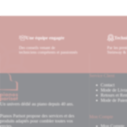
Une équipe engagée
Techni
Des conseils venant de
Par les pres
techniciens compétents et passionnés
Steinway & 
Service Client
Contact
Mode de Livra
Retours et Re
Mode de Paie
Un univers dédié au piano depuis 40 ans.
Pianos Parisot propose des services et des
Mon Compte
produits adaptés pour combler toutes vos
envies.
Mon Compte