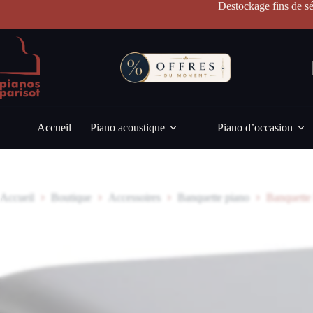
Passer
Destockage fins de sé
au
contenu
Accueil
Piano acoustique
Piano d’occasion
Accueil
Boutique
Accessoires
Banquette piano
Banquette