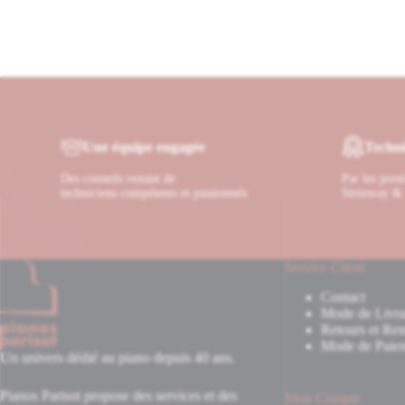
3
Une équipe engagée
Techni
Des conseils venant de
Par les pres
techniciens compétents et passionnés
Steinway & 
Service Client
Contact
Mode de Livra
Retours et Re
Mode de Paie
Un univers dédié au piano depuis 40 ans.
Pianos Parisot propose des services et des
Mon Compte