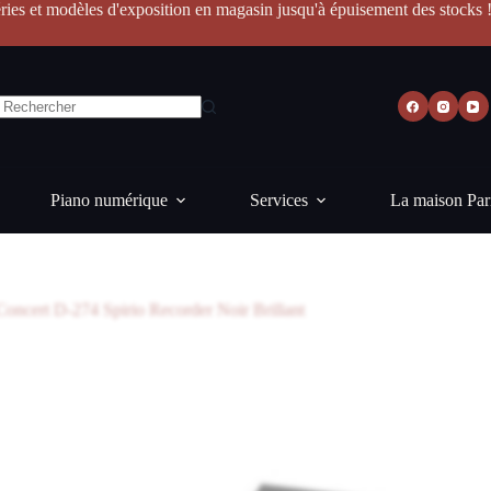
ries et modèles d'exposition en magasin jusqu'à épuisement des stocks 
Piano numérique
Services
La maison Par
oncert D-274 Spirio Recorder Noir Brillant