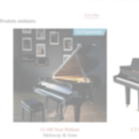
Lire plus
Produits similaires
En Exposition
O-180 Noir Brillant
C3 Stud
Steinway & Sons