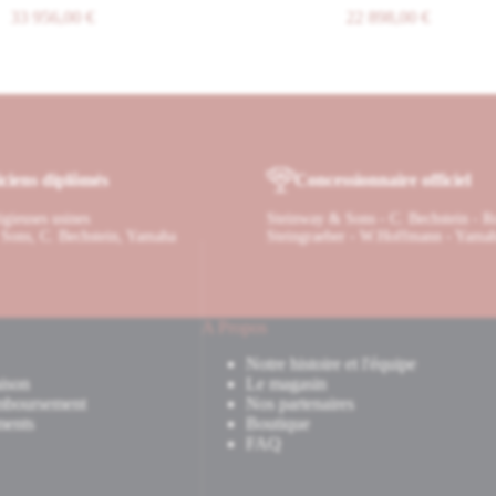
3 956,00
€
22 898,00
€
ciens diplômés
Concessionnaire officiel
tigieuses usines
Steinway & Sons - C. Bechstein - R
Sons, C. Bechstein, Yamaha
Steingraeber - W.Hoffmann - Yama
A Propos
Notre histoire et l'équipe
ison
Le magasin
mboursement
Nos partenaires
ments
Boutique
FAQ