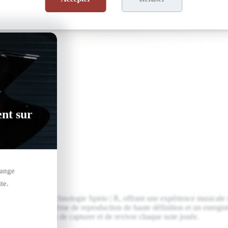
ent sur
hange
te.
-274 avec la technologie Spirio | R, offrant une expérience musicale 
 intégrant un système de reproduction de haute définition et un enregis
, tout en permettant de capturer et de revivre chaque note jouée.