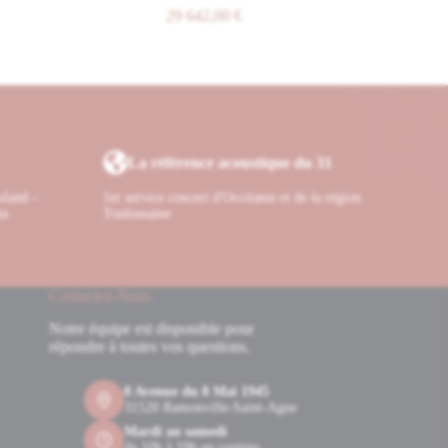
29 642,00
€
La référence acoustique du 31
oland -
1er service concert d'Occitanie et de la région
ha
Toulousaine
Contactez-Nous
Notre équipe est disponible pour
répondre à toutes vos questions.
8 Avenue du 8 Mai 1945
31520 Ramonville-Saint-Agne
Mardi au samedi
de 10h à 19h en continu