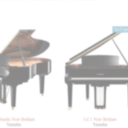
En Exposit
io Noir Brillant
GC1 Noir Brillant
Yamaha
Yamaha