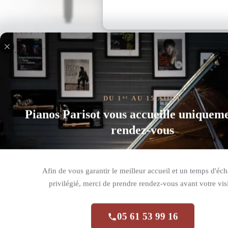
DU 1
AU 15 AOÛT
er
Pianos Parisot vous accueille uniquem
rendez-vous
Grand Concert D-274 Spirio Recorder Noir Brillant
Afin de vous garantir le meilleur accueil et un temps d'éc
Réf. :
D-274 Spirio R
privilégié, merci de prendre rendez-vous avant votre visi
Le Steinway D-274 Spirio R combine le prestigieux modèle D
piano à queue permet une expression musicale totale, tout en
05 61 53 99 16
pour les concerts, il offre une sonorité puissante et nuancée