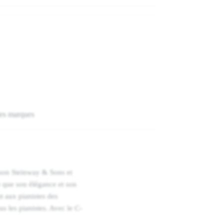
es marques
ison Steinway & Sons et
e que son élégance et son
t aux pianistes des
us les pianistes. Avec le C-