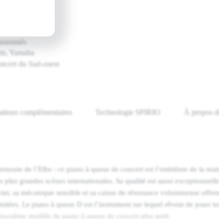
assionnés
ein, Yamaha
oncert du Sud-ouest
ations complémentaires
Technologie SPIRIO
À propos d
armonie de l’Elbe : ce piano à queue de concert est l’emblème de la ma
 plus grandes scènes internationales. Sa qualité est aussi exceptionnell
vier, sa mécanique sensible et sa caisse de résonance volumineuse offren
imitées. Le piano à queue D est l’instrument sur lequel rêvent de jouer to
euxième modèle de piano à queue de concert plus petit.