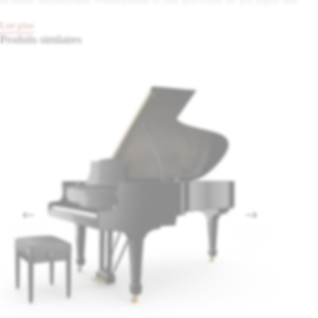
plus grands instruments de concert. Héritier direct du savoir-faire
Lire plus
développé par Yamaha sur le célèbre
piano de concert CFX
, il séduit
Produits similaires
par son équilibre tonal, sa profondeur expressive et son toucher
extrêmement précis. Il s’adresse aux musiciens exigeants,
conservatoires, studios et salles de musique recherchant un piano à
queue haut de gamme capable de répondre aux usages les plus
intensifs.
Yamaha C5X : l’excellence du piano a
queue Yamaha inspirée du concert
Le modèle appartient à la prestigieuse
série CX
, une gamme conçue
pour rapprocher les pianistes des sensations offertes par les pianos de
concert Yamaha. Ce piano demi-queue Yamaha de 200cm représente un
équilibre particulièrement recherché entre puissance, précision et
richesse harmonique.
Développé dans l’héritage du
piano de concert Yamaha CFX
, le C5X