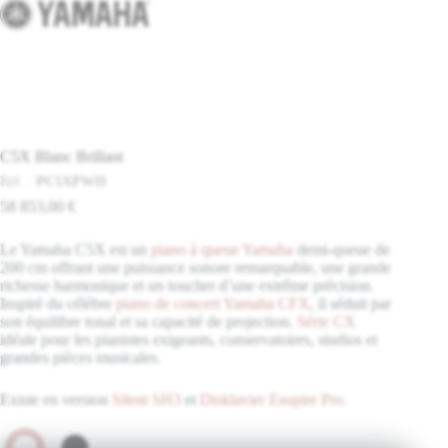
C5X Blanc Brillant
Réf. :
PC5XPWH
58 853,00
€
Le Yamaha C5X est un
piano à queue Yamaha
demi-queue de
200 cm offrant une puissance sonore remarquable, une grande
richesse harmonique et un toucher d’une extrême précision.
Inspiré du célèbre
piano de concert Yamaha CFX
, il séduit par
son équilibre tonal et sa capacité de projection.
Série CX
idéale pour les pianistes exigeants, conservatoires, studios et
grandes pièces musicales.
Existe en version
Silent SH3
et
Disklavier Enspire Pro.