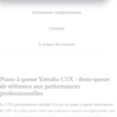
Informations complémentaires
Livraison
À propos des marques
Piano à queue Yamaha C5X : demi-queue
de référence aux performances
professionnelles
Le C5X (anciennement modèle C5) est un piano à queue demi-queue
de 200 cm conçu pour offrir une puissance sonore exceptionnelle, une
richesse harmonique remarquable et une précision de jeu digne des