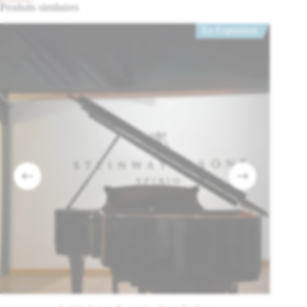
Produits similaires
solution idéale pour les espaces domestiques haut de gamme, tout en
offrant des performances proches de modèles plus grands.
En Exposition
Conception acoustique et innovations
Une table d’harmonie issue du savoir-faire Yamaha
L’instument intègre une table d’harmonie optimisée selon les principes
acoustiques développés sur les pianos de concert. La courbure (crown)
et la sélection des matériaux permettent :
une meilleure projection sonore
une richesse harmonique étendue
une réponse dynamique précise
La série CX
a été conçue pour produire un piano « chantant », capable
de retranscrire fidèlement les nuances du pianiste. C’est en tout quatre
essences d’épicéa sur lesquelles le constructeur travail.