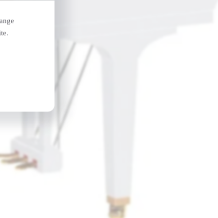
hange
te.