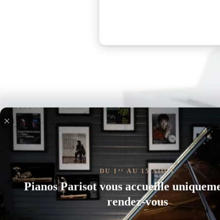
DU 1
AU 15 AOÛT
er
Pianos Parisot vous accueille uniquem
rendez-vous