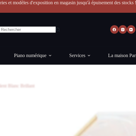
ries et modèles d'exposition en magasin jusqu'à épuisement des stocks 
Piano numérique
Services
La maison Par
ent Blanc Brillant