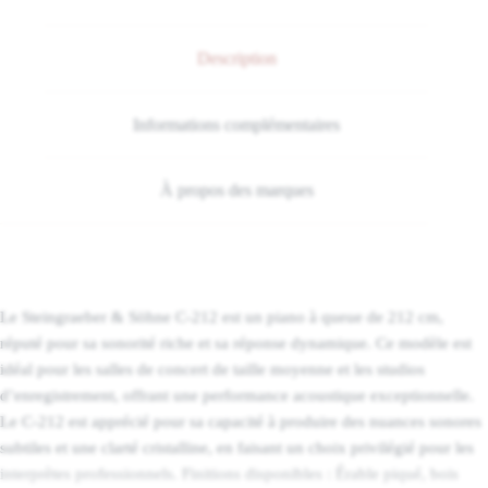
Description
Informations complémentaires
À propos des marques
Le Steingraeber & Söhne C-212 est un piano à queue de 212 cm,
réputé pour sa sonorité riche et sa réponse dynamique. Ce modèle est
idéal pour les salles de concert de taille moyenne et les studios
d’enregistrement, offrant une performance acoustique exceptionnelle.
Le C-212 est apprécié pour sa capacité à produire des nuances sonores
subtiles et une clarté cristalline, en faisant un choix privilégié pour les
interprètes professionnels. Finitions disponibles : Érable piqué, bois