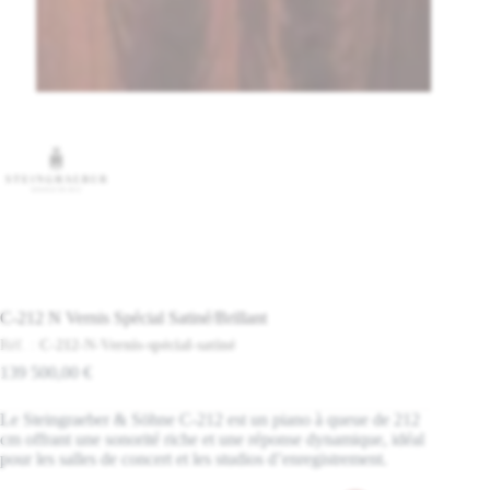
C-212 N Vernis Spécial Satiné/Brillant
Réf. :
C-212-N-Vernis-spécial-satiné
139 500,00
€
Le Steingraeber & Söhne C-212 est un piano à queue de 212
cm offrant une sonorité riche et une réponse dynamique, idéal
pour les salles de concert et les studios d’enregistrement.