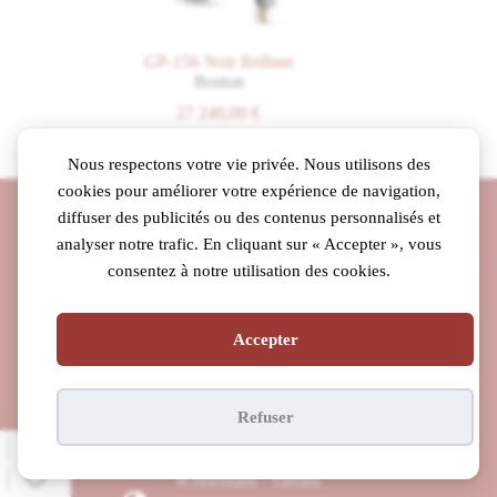
GP-156 Noir Brillant
A-188 
Boston
Stei
27 240,00
€
Nous respectons votre vie privée. Nous utilisons des
cookies pour améliorer votre expérience de navigation,
diffuser des publicités ou des contenus personnalisés et
Une équipe engagée
analyser notre trafic. En cliquant sur « Accepter », vous
consentez à notre utilisation des cookies.
Des conseils venant de
techniciens compétents et passionnés
Techniciens diplômés
Accepter
Par les prestigieuses usines
Steinway & Sons, C. Bechstein, Yamaha
Concessionnaire officiel
Refuser
Steinway & Sons - C. Bechstein - Roland - Steingraeber -
W.Hoffmann - Yamaha
La référence acoustique du 31