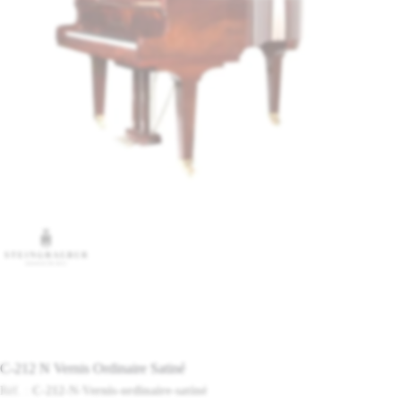
C-212 N Vernis Ordinaire Satiné
Réf. :
C-212-N-Vernis-ordinaire-satiné