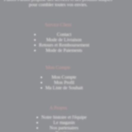
pour combler toutes vos envies.
Service Client
Contact
Mode de Livraison
Retours et Remboursement
Mode de Paiements
Mon Compte
Mon Compte
Mon Profil
Ma Liste de Souhait
A Propos
Notre histoire et l'équipe
Le magasin
Nos partenaires