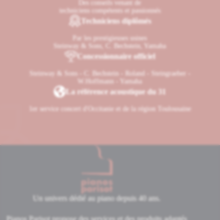
Des conseils venant de
techniciens compétents et passionnés
Techniciens diplômés
Par les prestigieuses usines
Steinway & Sons, C. Bechstein, Yamaha
Concessionnaire officiel
Steinway & Sons - C. Bechstein - Roland - Steingraeber -
W.Hoffmann - Yamaha
La référence acoustique du 31
1er service concert d'Occitanie et de la région Toulousaine
Un univers dédié au piano depuis 40 ans.
Pianos Parisot propose des services et des produits adaptés