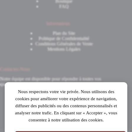
Boutique
FAQ
Informations
Plan du Site
Politique de Confidentialité
Conditions Générales de Vente
Mentions Légales
Contactez-Nous
Notre équipe est disponible pour répondre à toutes vos
questions.
Nous respectons votre vie privée. Nous utilisons des
8 Avenue du 8 Mai 1945
cookies pour améliorer votre expérience de navigation,
31520 Ramonville-Saint-Agne
diffuser des publicités ou des contenus personnalisés et
Mardi au samedi
analyser notre trafic. En cliquant sur « Accepter », vous
de 10h à 19h en continu
consentez à notre utilisation des cookies.
05 61 53 99 16