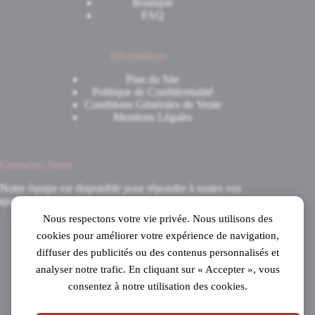
Boutique
FAQ
Informations
Plan du Site
Politique de Confidentialité
Conditions Générales de Vente
Mentions Légales
Contactez-Nous
Notre équipe est disponible pour répondre à toutes vos
questions.
Nous respectons votre vie privée. Nous utilisons des
8 Avenue du 8 Mai 1945
cookies pour améliorer votre expérience de navigation,
31520 Ramonville-Saint-Agne
diffuser des publicités ou des contenus personnalisés et
Mardi au samedi
analyser notre trafic. En cliquant sur « Accepter », vous
de 10h à 19h en continu
consentez à notre utilisation des cookies.
05 61 53 99 16