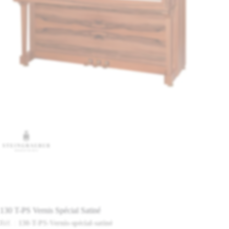
130 T-PS Vernis Spécial Satiné
Réf. :
130-T-PS-Vernis-spécial-satiné