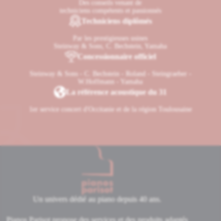
Des conseils venant de
techniciens compétents et passionnés
Techniciens diplômés
Par les prestigieuses usines
Steinway & Sons, C. Bechstein, Yamaha
Concessionnaire officiel
Steinway & Sons - C. Bechstein - Roland - Steingraeber -
W.Hoffmann - Yamaha
La référence acoustique du 31
1er service concert d'Occitanie et de la région Toulousaine
Un univers dédié au piano depuis 40 ans.
Pianos Parisot propose des services et des produits adaptés