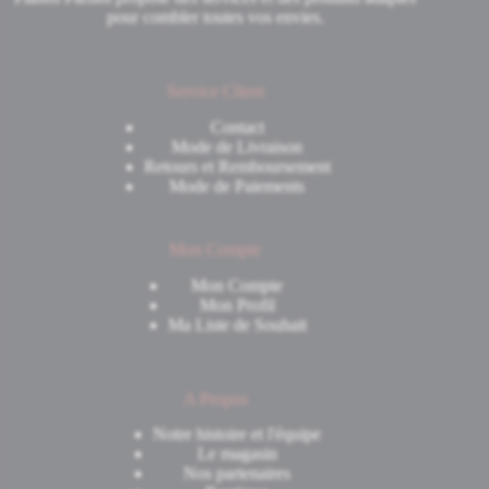
pour combler toutes vos envies.
Service Client
Contact
Mode de Livraison
Retours et Remboursement
Mode de Paiements
Mon Compte
Mon Compte
Mon Profil
Ma Liste de Souhait
A Propos
Notre histoire et l'équipe
Le magasin
Nos partenaires