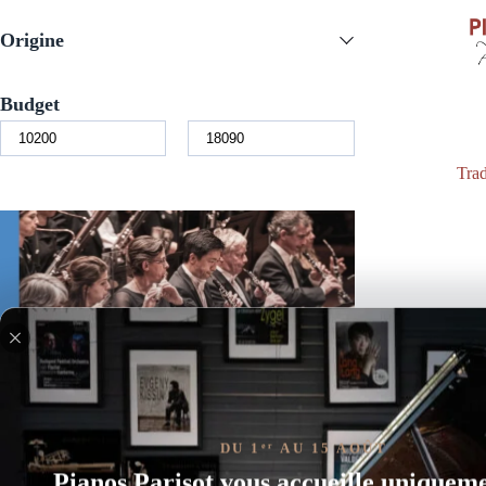
Origine
Budget
Trad
DU 1
AU 15 AOÛT
er
Pianos Parisot vous accueille uniquem