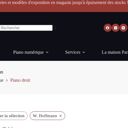
ries et modèles d'exposition en magasin jusqu'à épuisement des stocks 
Piano numérique
Services
La maison Par
nn
ue
Piano droit
×
ser la sélection
W. Hoffmann