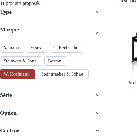
11 résultats
11
produits proposés
Type
Marque
Yamaha
Essex
C. Bechstein
Steinway & Sons
Boston
W. Hoffmann
Steingraeber & Söhne
Profe
Série
Option
Couleur