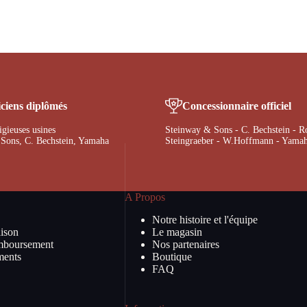
ciens diplômés
Concessionnaire officiel
tigieuses usines
Steinway & Sons - C. Bechstein - R
Sons, C. Bechstein, Yamaha
Steingraeber - W.Hoffmann - Yama
A Propos
Notre histoire et l'équipe
ison
Le magasin
mboursement
Nos partenaires
ments
Boutique
FAQ