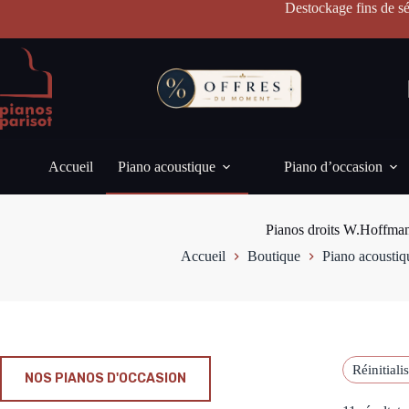
Passer
Destockage fins de sé
au
contenu
Accueil
Piano acoustique
Piano d’occasion
Pianos droits W.Hoffma
Accueil
Boutique
Piano acoustiq
Réinitiali
NOS PIANOS D'OCCASION