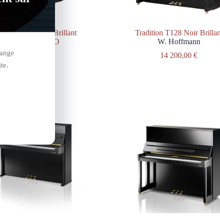
dition T122 Noir Brillant
Tradition T128 Noir Brillan
SILENT VARIO
W. Hoffmann
W. Hoffmann
hange
14 200,00
€
16 690,00
€
te.