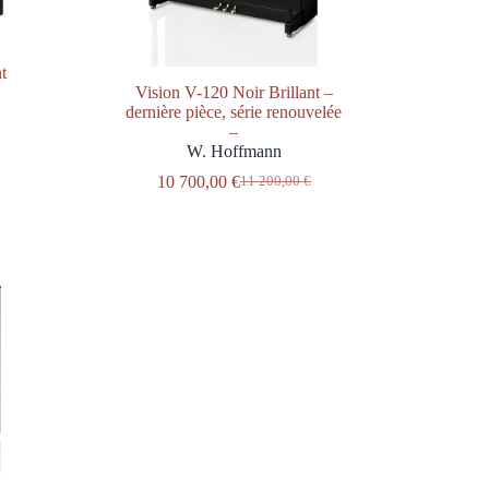
t
Vision V-120 Noir Brillant –
dernière pièce, série renouvelée
–
W. Hoffmann
10 700,00
€
11 200,00
€
Le
Le
prix
prix
initial
actuel
était :
est :
11
10
200,00 €.
700,00 €.