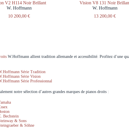
on V2 H114 Noir Brillant
Vision V8 131 Noir Brillan
W. Hoffmann
W. Hoffmann
10 200,00
€
13 200,00
€
roits
W.Hoffmann allient tradition allemande et accessibilité. Profitez d’une qua
W.Hoffmann Série Tradition
 W.Hoffmann Série Vision
W.Hoffmann Série Professionnal
alement notre sélection d’autres grandes marques de pianos droits :
 Yamaha
Essex
Boston
C. Bechstein
 Steinway & Sons
Steingraeber & Söhne