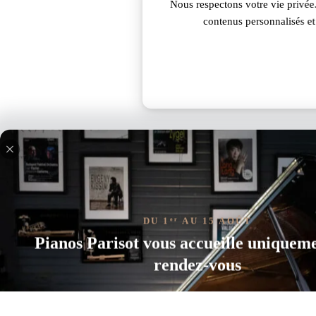
Nous respectons votre vie privée.
contenus personnalisés et 
ARIUS YDP-165WH Blanc Mat
DU 1
AU 15 AOÛT
er
Pianos Parisot vous accueille uniquem
Réf. :
NYDP165WH
rendez-vous
1 599,00
€
Le Yamaha YDP-165 Blanc est un piano numérique, doté du c