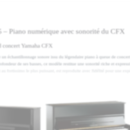
– Piano numérique avec sonorité du CFX
nd concert Yamaha CFX
un échantillonnage sonore issu du légendaire piano à queue de conce
 profondeur de ses basses, ce modèle restitue une sonorité riche et expre
 au fortissimo le plus puissant, est reproduite avec fidélité pour une exp
un toucher proche de l’acoustique
ammer 3 (GH3), le Yamaha YDP-165 offre un toucher progressif qui imit
s les graves et léger dans les aigus. La fonction demi-pédale permet un 
cien une expressivité et un réalisme accrus.