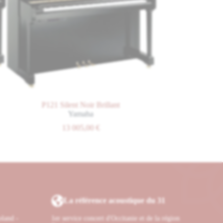
ion les résonances d’un
 un son vivant et
e technologie recrée la
’entraînement intensives que
P121 Silent Noir Brillant
Vision V-126 Noir B
Yamaha
W. Hoffmann
13 005,00
€
12 200,00
€
La référence acoustique du 31
oland -
1er service concert d'Occitanie et de la région