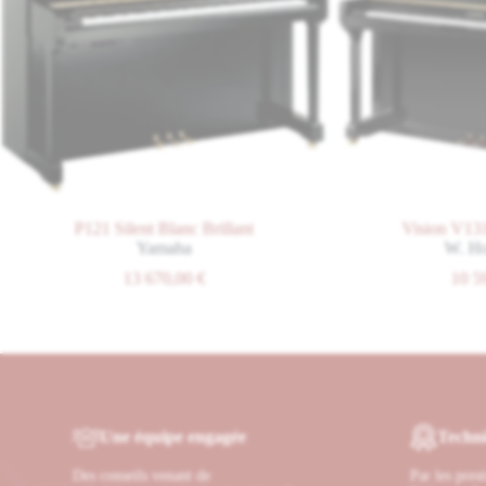
Virtual Resonance Mod
Grâce à la technologie Virt
piano à queue. Chaque intera
dynamique qui s’adapte parfa
Confort d’écoute ave
Même au casque, profitez d’
sensation d’être face à un p
P121 Silent Blanc Brillant
Vision V131 Noir Bri
pour vos moments de jeu en 
Yamaha
W. Hoffmann
13 670,00
€
10 590,00
€
Une équipe engagée
Techni
Des conseils venant de
Par les pres