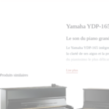
Yamaha YDP-165 
Le son du piano gra
Le Yamaha YDP-165 intègre 
la clarté de ses aigus et la
du pianissimo le plus délicat
immersive.
Lire plus
Produits similaires
Un clavier GH3 pour 
Équipé du clavier Graded H
piano acoustique : lourd dan
résonances, donnant au musi