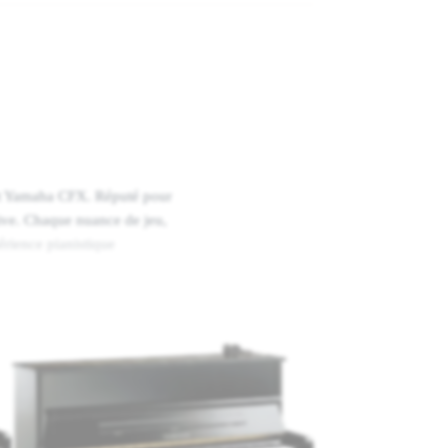
rt Yamaha CFX. Réputé pour
ssive. Chaque nuance de jeu,
érience pianistique
e celui d’un véritable
contrôle précis des