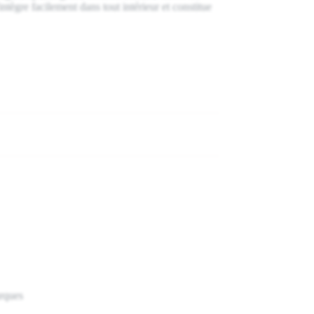
tègre facilement dans tout intérieur et constitue
rques