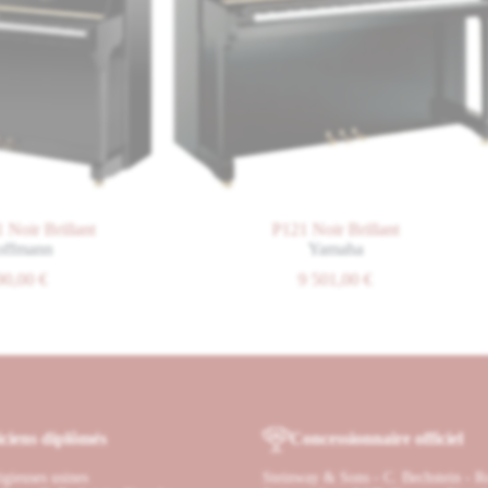
eling Lite : des résonances naturelles
ual Resonance Modeling Lite (VRM Lite), le YDP-165 simule avec précis
ction entre cordes, table d’harmonie et pédales est restituée, produisant
itement à votre style de jeu.
c le Stereophonic Optimizer
une expérience sonore immersive grâce au Stereophonic Optimizer. Cett
iano acoustique, offrant un confort idéal aussi bien pour vos sessions d
llant
P121 Noir Brillant
toute discrétion.
Yamaha
9 501,00
€
ciens diplômés
Concessionnaire officiel
tigieuses usines
Steinway & Sons - C. Bechstein - R