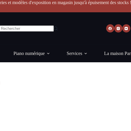
ries et modèles d'exposition en magasin jusqu'à épuisement des stocks 
Piano numérique
Services
La maison Par