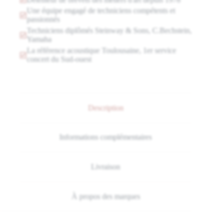
Une équipe engagé de techniciens compétents et
passionnés
Techniciens diplômés Steinway & Sons, C.Bechstein,
Yamaha
La référence acoustique Toulousaine, 1er service
concert du Sud-ouest
Description
Informations complémentaires
Livraison
À propos des marques