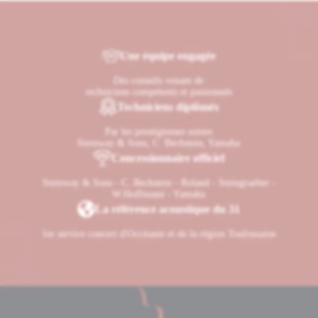
toute discrétion.
Une équipe engagée
Des conseils venant de
techniciens compétents et passionnés
Techniciens diplômés
Par les prestigieuses usines
Steinway & Sons, C. Bechstein, Yamaha
Concessionnaire officiel
Steinway & Sons - C. Bechstein - Roland - Steingraeber -
W.Hoffmann - Yamaha
La référence acoustique du 31
1er service concert d'Occitanie et de la région Toulousaine