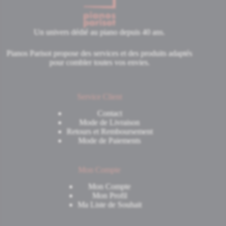
Un univers dédié au piano depuis 40 ans.
Pianos Parisot propose des services et des produits adaptés
pour combler toutes vos envies.
Service Client
Contact
Mode de Livraison
Retours et Remboursement
Mode de Paiements
Mon Compte
Mon Compte
Mon Profil
Ma Liste de Souhait