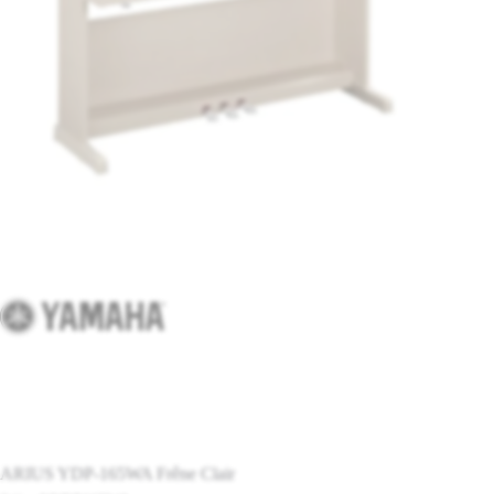
ARIUS YDP-165WA Frêne Clair