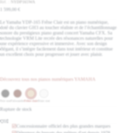
Réf. :
NYDP165WA
1 599,00
€
Le Yamaha YDP-165 Frêne Clair est un piano numérique,
doté du clavier GH3 au toucher réaliste et de l’échantillonnage
sonore du prestigieux piano grand concert Yamaha CFX. Sa
technologie VRM Lite recrée des résonances naturelles pour
une expérience expressive et immersive. Avec son design
élégant, il s’intègre facilement dans tout intérieur et constitue
un excellent choix pour progresser et jouer avec plaisir.
Découvrez tous nos pianos numériques YAMAHA
Noir mat
Palissandre
Frêne clair
Blanc mat
Rupture de stock
Concessionnaire officiel des plus grandes marques
Détenteur de brevets des métiers d'art depuis 1978