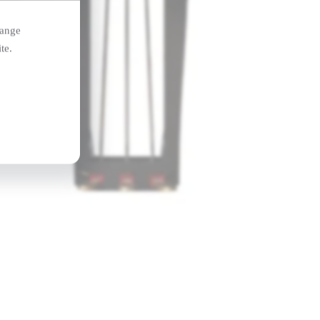
hange
te.