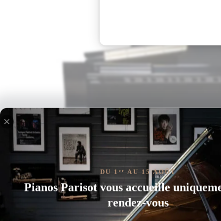
DU 1
AU 15 AOÛT
er
Pianos Parisot vous accueille uniquem
rendez-vous