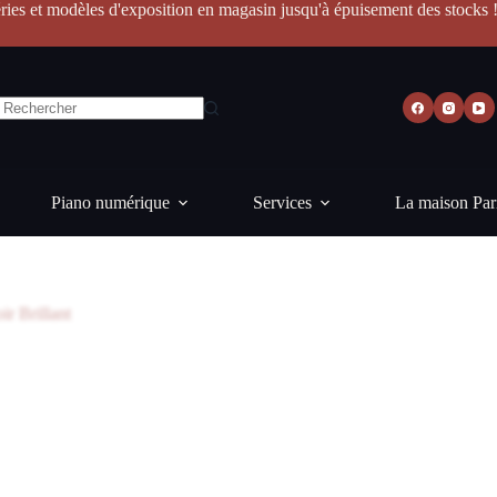
ries et modèles d'exposition en magasin jusqu'à épuisement des stocks 
Piano numérique
Services
La maison Par
r Brillant