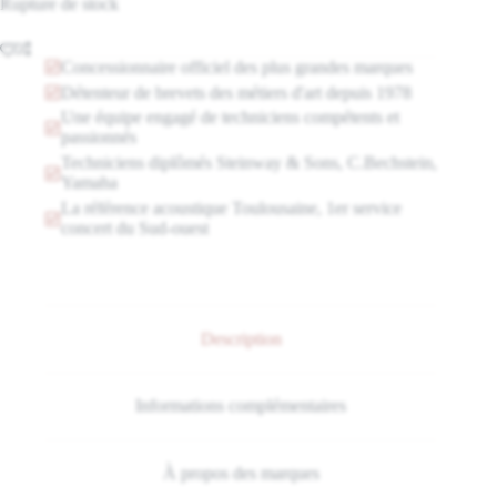
Rupture de stock
Concessionnaire officiel des plus grandes marques
Détenteur de brevets des métiers d'art depuis 1978
Une équipe engagé de techniciens compétents et
passionnés
Techniciens diplômés Steinway & Sons, C.Bechstein,
Yamaha
La référence acoustique Toulousaine, 1er service
concert du Sud-ouest
Description
Informations complémentaires
À propos des marques