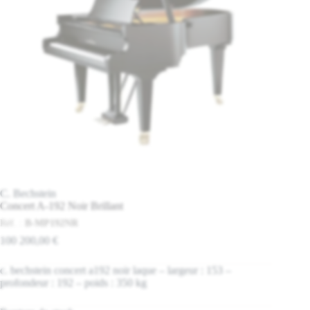
C. Bechstein
Concert A-192 Noir Brillant
Réf. :
B-MP192NR
100 200,00
€
c. bechstein concert a192 noir laque – largeur : 153 –
profondeur : 192 – poids : 350 kg