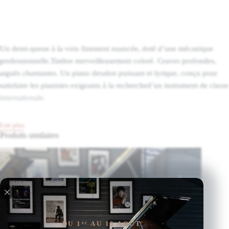
Un demi-queue à la voix finement nuancée, doté d’une mécanique
professionnelle.Timbre merveilleusement coloré. Graves profondes,
aiguës chantantes. Un piano desalon puissant et lyrique, conçu pour
satisfaire les pianistes exigeants à la recherched’un instrument de classe
internationale.
Lire plus
Produits similaires
DU 1
AU 15 AOÛT
er