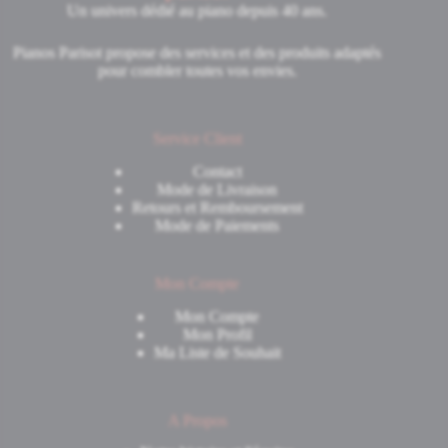
Un univers dédié au piano depuis 40 ans.
Pianos Parisot propose des services et des produits adaptés
pour combler toutes vos envies.
Service Client
Contact
Mode de Livraison
Retours et Remboursement
Mode de Paiements
Mon Compte
Mon Compte
Mon Profil
Ma Liste de Souhait
A Propos