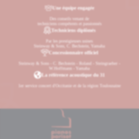
Une équipe engagée
Des conseils venant de
techniciens compétents et passionnés
Techniciens diplômés
Par les prestigieuses usines
Steinway & Sons, C. Bechstein, Yamaha
Concessionnaire officiel
Steinway & Sons - C. Bechstein - Roland - Steingraeber -
W.Hoffmann - Yamaha
La référence acoustique du 31
1er service concert d'Occitanie et de la région Toulousaine