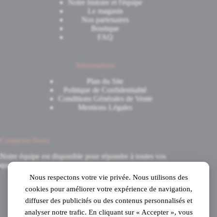
Notre histoire et l'équipe
Le magasin
Nos partenaires
Boutique
FAQ
Informations
Plan du Site
Politique de Confidentialité
Conditions Générales de Vente
Mentions Légales
Contactez-Nous
Notre équipe est disponible pour répondre à toutes vos
questions.
Nous respectons votre vie privée. Nous utilisons des
8 Avenue du 8 Mai 1945
cookies pour améliorer votre expérience de navigation,
31520 Ramonville-Saint-Agne
diffuser des publicités ou des contenus personnalisés et
Mardi au samedi
analyser notre trafic. En cliquant sur « Accepter », vous
de 10h à 19h en continu