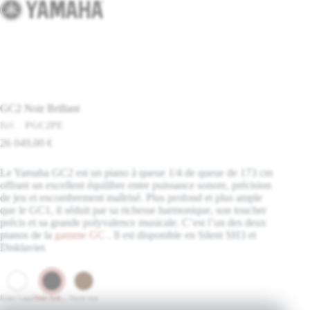
GC2 Noir Brillant
Réf. :
PGC2PE
26 049,00
€
Le Yamaha GC2 est un piano à queue 1/4 de queue de 173 cm
offrant un excellent équilibre entre puissance sonore, précision
de jeu et encombrement maîtrisé. Plus profond et plus ample
que le GC1, il séduit par sa richesse harmonique, son toucher
précis et sa grande polyvalence musicale. C’est l’un des deux
pianos de la
gamme GC
. Il est disponible en Silent SH3 et
Disklavier.
Blanc Laqué
Noir brillant
Noyer mat