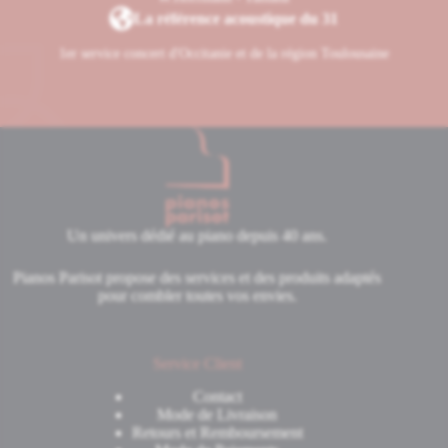
concert Yamaha
La référence acoustique du 31
Le Yamaha GC2 bénéficie directement du savoir-faire historique du
1er service concert d'Occitanie et de la région Toulousaine
constructeur japonais dans la fabrication du CFX concert. Certaines
technologies issues du prestigieux Yamaha CFX ont été intégrées à la
série GC afin d’améliorer la richesse harmonique, la projection sonore
et la précision du toucher.
La table d’harmonie en épicéa massif favorise une excellente résonance
et une diffusion homogène du son. Grâce à sa taille supérieure au GC1,
Un univers dédié au piano depuis 40 ans.
le GC2 profite également d’une réserve de puissance plus importante et
d’une palette dynamique plus large, permettant une grande liberté
Pianos Parisot propose des services et des produits adaptés
d’interprétation.
pour combler toutes vos envies.
Le GC2 se distingue également par la qualité de ses finitions.
Service Client
Généralement proposé en noir brillant poli, il affiche une esthétique
élégante et intemporelle parfaitement adaptée aux intérieurs
Contact
contemporains comme classiques.
Mode de Livraison
Retours et Remboursement