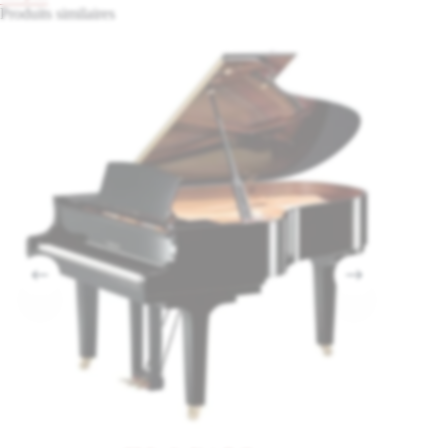
Produits similaires
avancés, des professeurs, des conservatoires et des amateurs exigeants
recherchant davantage de profondeur sonore et de puissance qu’un
quart de queue compact traditionnel.
Avec sa longueur de 173 cm, ce modèle offre une présence acoustique
plus importante que le GC1 tout en conservant un format classé parmi
les pianos à queue quart de queue. Grâce à une structure harmonique
plus développée et à des cordes plus longues, il délivre une projection
sonore plus ample ainsi qu’une richesse harmonique particulièrement
appréciée dans les grandes pièces ou les espaces musicaux dédiés.
Le piano à queue séduit par sa sonorité ronde, expressive et équilibrée.
Les basses gagnent en profondeur et en ampleur, tandis que les
médiums et les aigus conservent la clarté et la précision caractéristiques
des pianos Yamaha. Cette polyvalence musicale permet au GC2
d’accompagner avec aisance aussi bien le répertoire classique que le
jazz, la variété ou les musiques contemporaines.