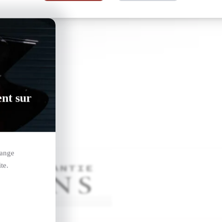
ent sur
hange
te.