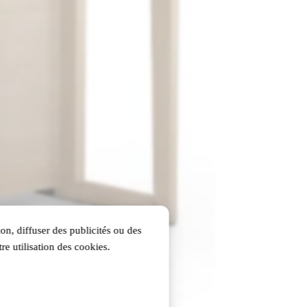
on, diffuser des publicités ou des
re utilisation des cookies.