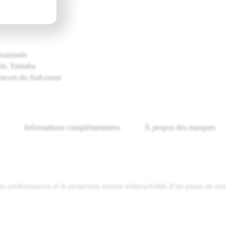
assionnés
ein, Yamaha
oncert du Sud-ouest
Informations complémentaires
À propos des marques
les performances et la projection sonore irréprochable d’un piano de st