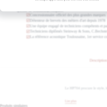
Rupture de stock
Liste de souhaits
Comparer
Concessionnaire officiel des plus grandes marques
Détenteur de brevets des métiers d'art depuis 1978
Une équipe engagé de techniciens compétents et p
Techniciens diplômés Steinway & Sons, C.Bechst
La référence acoustique Toulousaine, 1er service c
Description
Le HP704 procure le style, 
Lire plus
Produits similaires