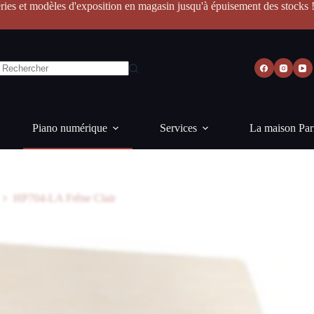
ries et modèles d'exposition en magasin jusqu'à épuisement des stocks 
Piano numérique
Services
La maison Par
HP704-LA Frêne Clair