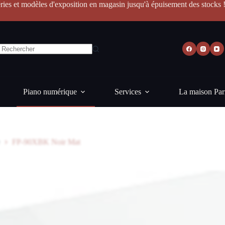
ries et modèles d'exposition en magasin jusqu'à épuisement des stocks 
Piano numérique
Services
La maison Par
FP-90XBK Noir Mat