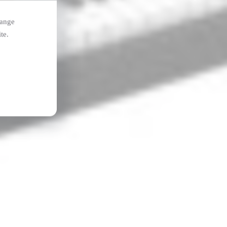
hange
te.