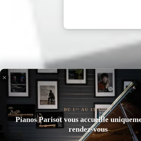
DU 1
AU 15 AOÛT
er
Pianos Parisot vous accueille uniquem
rendez-vous