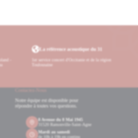
La référence acoustique du 31
oland -
1er service concert d'Occitanie et de la région
ha
Toulousaine
Contactez-Nous
Notre équipe est disponible pour
répondre à toutes vos questions.
8 Avenue du 8 Mai 1945
31520 Ramonville-Saint-Agne
Mardi au samedi
de 10h à 19h en continu