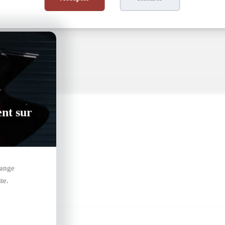
ent sur
hange
te.