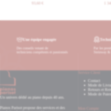
93,60
€
1 340,0
Une équipe engagée
Techni
Des conseils venant de
Par les pres
techniciens compétents et passionnés
Steinway & 
Service Client
Contact
Mode de Livra
Retours et Re
Mode de Paie
Un univers dédié au piano depuis 40 ans.
Pianos Parisot propose des services et des
Mon Compte