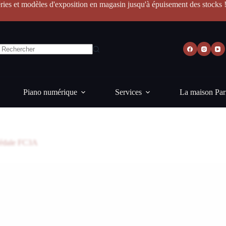
ries et modèles d'exposition en magasin jusqu'à épuisement des stocks 
Piano numérique
Services
La maison Par
édale FC3A