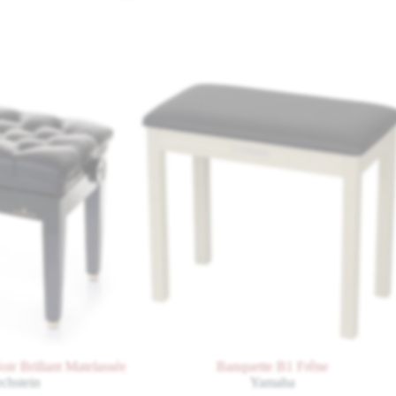
rillant Matelassée
Banquette B1 Frêne
ein
Yamaha