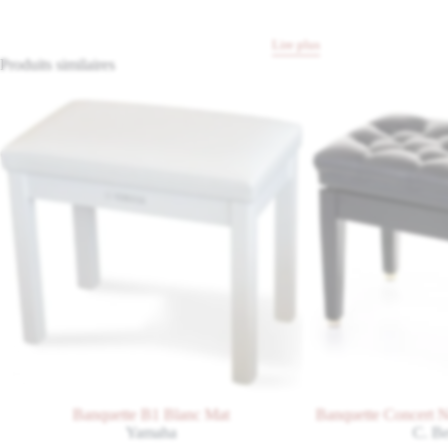
Lire plus
Produits similaires
Banquette B1 Blanc Mat
Banquette Concert Noir B
Yamaha
C. Bechst