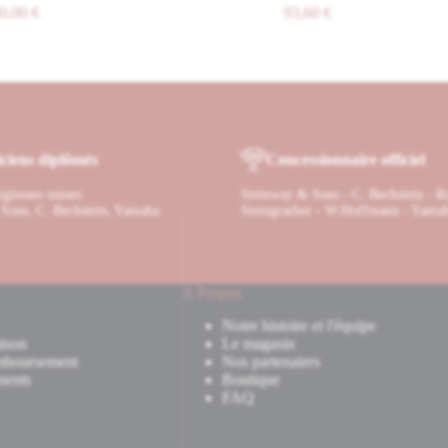
0
€
93,60
€
ciens diplômés
Concessionnaire officiel
tigieuses usines
Steinway & Sons - C. Bechstein - R
Sons, C. Bechstein, Yamaha
Steingraeber - W.Hoffmann - Yama
A Propos
Notre histoire et l'équipe
ison
Le magasin
mboursement
Nos partenaires
ments
Boutique
FAQ