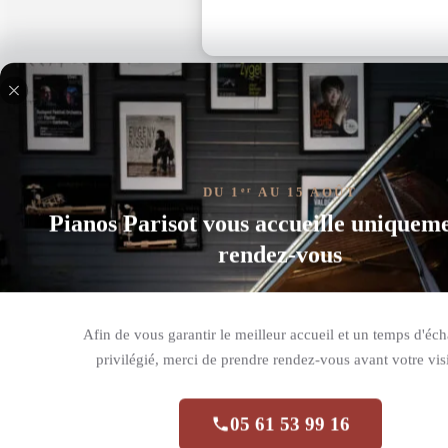
DU 1
AU 15 AOÛT
er
Pianos Parisot vous accueille uniquem
rendez-vous
Pédale FC3A
Afin de vous garantir le meilleur accueil et un temps d'éc
Réf. :
CFC3A
privilégié, merci de prendre rendez-vous avant votre visi
87,60
€
Yamaha FC3A: Pédales,Accessoires
05 61 53 99 16