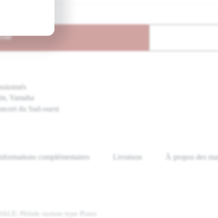
nier
assionnés
ein, Yamaha
oncert du Sud-ouest
Informations complémentaires
Livraison
À propos des ma
E: Pédale sustain type Piano