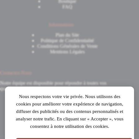
Boutique
FAQ
Informations
Plan du Site
Politique de Confidentialité
Conditions Générales de Vente
Mentions Légales
Contactez-Nous
Notre équipe est disponible pour répondre à toutes vos
questions.
Nous respectons votre vie privée. Nous utilisons des
8 Avenue du 8 Mai 1945
cookies pour améliorer votre expérience de navigation,
31520 Ramonville-Saint-Agne
diffuser des publicités ou des contenus personnalisés et
Mardi au samedi
analyser notre trafic. En cliquant sur « Accepter », vous
de 10h à 19h en continu
consentez à notre utilisation des cookies.
05 61 53 99 16