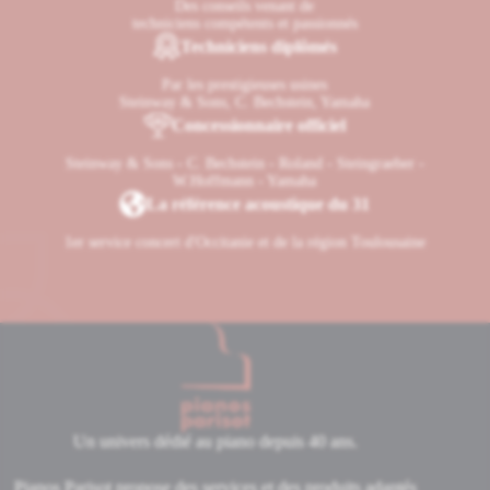
Des conseils venant de
techniciens compétents et passionnés
Techniciens diplômés
Par les prestigieuses usines
Steinway & Sons, C. Bechstein, Yamaha
Concessionnaire officiel
Steinway & Sons - C. Bechstein - Roland - Steingraeber -
W.Hoffmann - Yamaha
La référence acoustique du 31
1er service concert d'Occitanie et de la région Toulousaine
Un univers dédié au piano depuis 40 ans.
Pianos Parisot propose des services et des produits adaptés