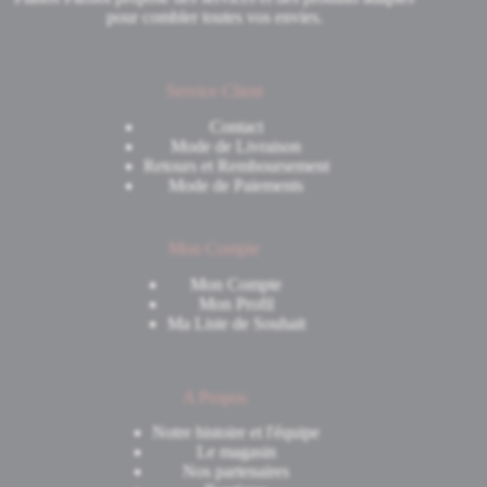
pour combler toutes vos envies.
Service Client
Contact
Mode de Livraison
Retours et Remboursement
Mode de Paiements
Mon Compte
Mon Compte
Mon Profil
Ma Liste de Souhait
A Propos
Notre histoire et l'équipe
Le magasin
Nos partenaires