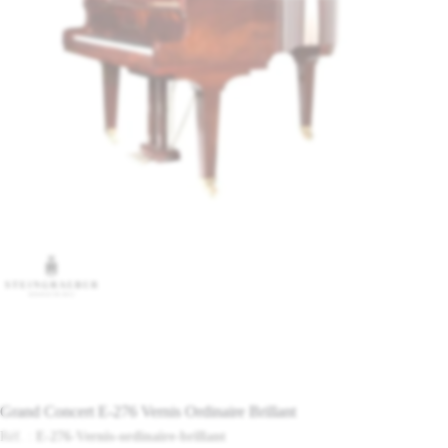
Grand Concert E-276 Vernis Ordinaire Brillant
Réf. :
E-276-Vernis-ordinaire-brillant