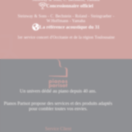
Concessionnaire officiel
Steinway & Sons - C. Bechstein - Roland - Steingraeber -
W.Hoffmann - Yamaha
La référence acoustique du 31
1er service concert d'Occitanie et de la région Toulousaine
Un univers dédié au piano depuis 40 ans.
Pianos Parisot propose des services et des produits adaptés
pour combler toutes vos envies.
Service Client