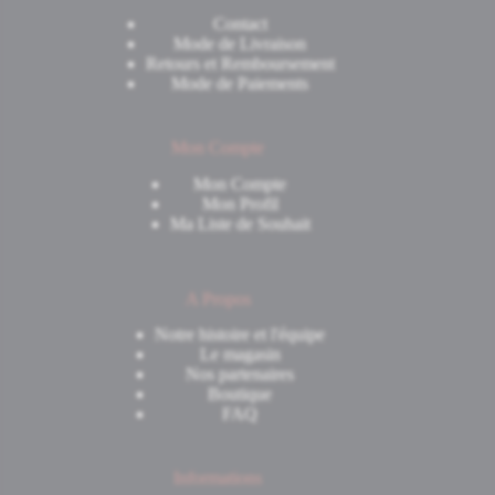
Contact
Mode de Livraison
Retours et Remboursement
Mode de Paiements
Mon Compte
Mon Compte
Mon Profil
Ma Liste de Souhait
A Propos
Notre histoire et l'équipe
Le magasin
Nos partenaires
Boutique
FAQ
Informations