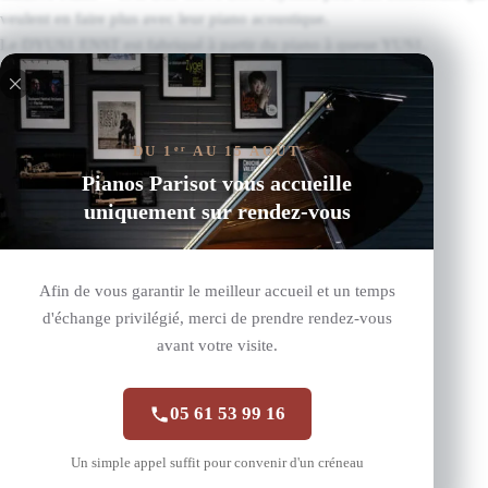
veulent en faire plus avec leur piano acoustique.
Le DYUS1 ENST est fabriqué à partir du piano à queue YUS1.
Lire plus
Produits similaires
DU 1
AU 15 AOÛT
er
En Exposition
Pianos Parisot vous accueille
uniquement sur rendez-vous
Afin de vous garantir le meilleur accueil et un temps
d'échange privilégié, merci de prendre rendez-vous
avant votre visite.
05 61 53 99 16
Un simple appel suffit pour convenir d'un créneau