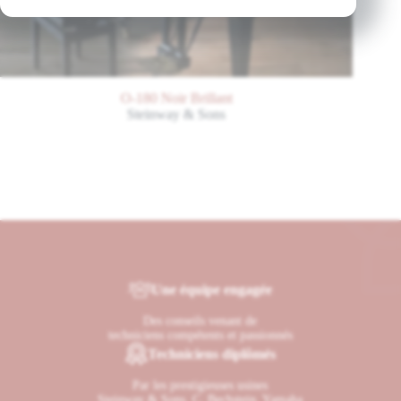
O-180 Noir Brillant
Steinway & Sons
Une équipe engagée
Des conseils venant de
techniciens compétents et passionnés
Techniciens diplômés
Par les prestigieuses usines
Steinway & Sons, C. Bechstein, Yamaha