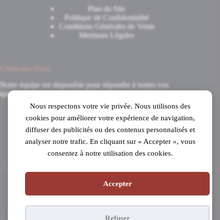
Plan du Site
Politique de Confidentialité
Conditions Générales de Vente
Mentions Légales
Contactez-Nous
Notre équipe est disponible pour répondre à toutes vos
questions.
Nous respectons votre vie privée. Nous utilisons des
8 Avenue du 8 Mai 1945
cookies pour améliorer votre expérience de navigation,
31520 Ramonville-Saint-Agne
diffuser des publicités ou des contenus personnalisés et
Mardi au samedi
analyser notre trafic. En cliquant sur « Accepter », vous
de 10h à 19h en continu
consentez à notre utilisation des cookies.
05 61 53 99 16
Accepter
Copyright © 2026 - Pianos Parisot
Refuser