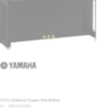
YUS1 Disklavier Enspire Noir Brillant
Réf. :
PDYUS1ENPE