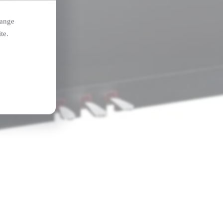
hange
te.