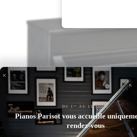
DU 1
AU 15 AOÛT
er
Pianos Parisot vous accueille uniquem
rendez-vous