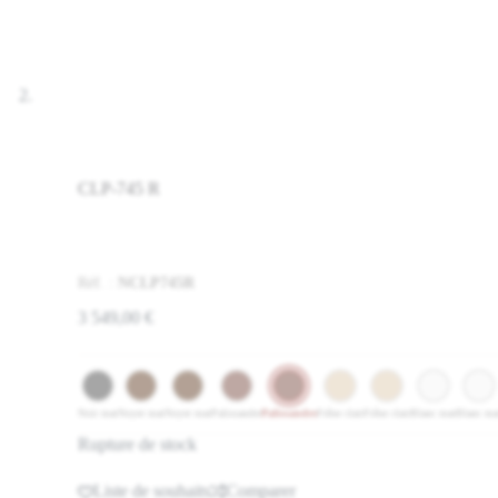
CLP-745 R
Réf. :
NCLP745R
3 549,00
€
Noir mat
Noyer mat
Noyer mat
Palissandre
Palissandre
Frêne clair
Frêne clair
Blanc mat
Blanc ma
Rupture de stock
Liste de souhaits
Comparer