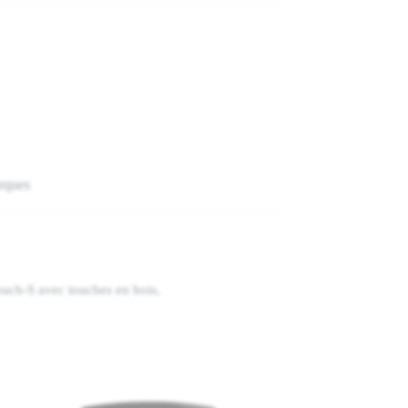
rques
ouch-S avec touches en bois,