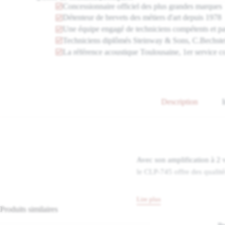
Concessionnaire officiel des plus grandes marques
Détenteur de brevets des métiers d'art depuis 1978
Une équipe engagé de techniciens compétents et p
Techniciens diplômés Steinway & Sons, C.Bechst
La référence acoustique Toulousaine, 1er service c
Description
Avec son amplification à 2 
le CLP-745 offre des qualité
Lire plus
Produits similaires