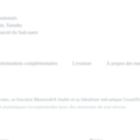
assionnés
ein, Yamaha
oncert du Sud-ouest
Informations complémentaires
Livraison
À propos des ma
voies, sa fonction Bluetooth® Audio et sa fabuleuse mécanique GrandT
s pianistiques exceptionnelles pour des musiciens de tout niveau.