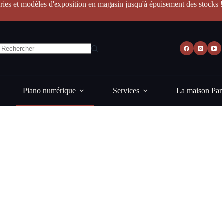
ries et modèles d'exposition en magasin jusqu'à épuisement des stocks 
Piano numérique
Services
La maison Par