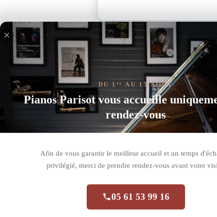
DU 1
AU 15 AOÛT
er
Housse CB-BAX
Pianos Parisot vous accueille uniquem
Réf. :
CB-BAX
rendez-vous
155,00
€
SAC POUR AX-EDGE KEYTAR AVEC LANIÈRES SA
Afin de vous garantir le meilleur accueil et un temps d'éc
Disponible sur commande
privilégié, merci de prendre rendez-vous avant votre visi
Ajouter au pa
05 61 53 99 16
Liste de souhaits
Comparer
A
l