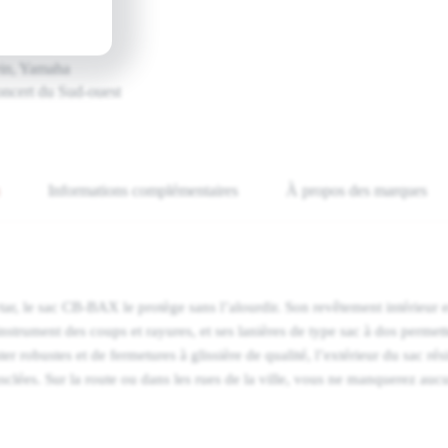
assionnés
ein, Yamaha
oncert du Sud-ouest
Informations complémentaires
À propos des marques
, le sac CB-BAX le protège sans l’alourdir. Son revêtement intérieur e
strument des coups et rayures, et ses lanières de type sac à dos permette
r robustes et de fermetures à glissière de qualité, l’extérieur du sac rési
sclées. Sur la route ou dans les rues de la ville, vous ne manquerez auc