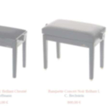
ant Chromé
Banquette Concert Noir Brillant L
n
C. Bechstein
800,00
€