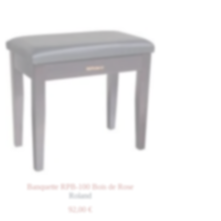
Banquette RPB-100 Bois de Rose
Banquette RPB-100
Roland
Roland
92,00
€
92,00
€