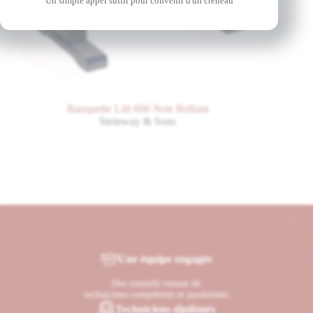
Un simple appel suffit pour convenir d'un créneau
Banquette Lift 600 Noir Brillant
Steinway & Sons
Une équipe engagée
Des conseils venant de
techniciens compétents et passionnés
Techniciens diplômés