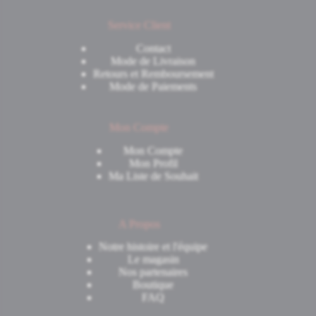
Service Client
Contact
Mode de Livraison
Retours et Remboursement
Mode de Paiements
Mon Compte
Mon Compte
Mon Profil
Ma Liste de Souhait
A Propos
Notre histoire et l'équipe
Le magasin
Nos partenaires
Boutique
FAQ