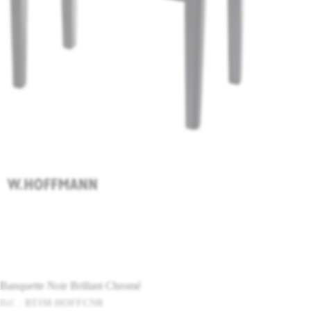
Banquette Noir Brillant Chromé
Réf. :
BT1M-HOFFCNR