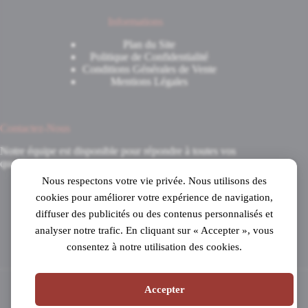
Informations
Plan du Site
Politique de Confidentialité
Conditions Générales de Vente
Mentions Légales
Contactez-Nous
Notre équipe est disponible pour répondre à toutes vos
questions.
Nous respectons votre vie privée. Nous utilisons des
8 Avenue du 8 Mai 1945
cookies pour améliorer votre expérience de navigation,
31520 Ramonville-Saint-Agne
diffuser des publicités ou des contenus personnalisés et
Mardi au samedi
analyser notre trafic. En cliquant sur « Accepter », vous
de 10h à 19h en continu
consentez à notre utilisation des cookies.
05 61 53 99 16
Accepter