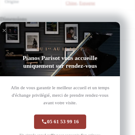
Origine
Chine
,
Espagne
Dimensions
Dimensions
0,000000 × 0,000000 × 0,000000 cm
Produits similaires
DU 1
AU 15 AOÛT
er
Pianos Parisot vous accueille
uniquement sur rendez-vous
Afin de vous garantir le meilleur accueil et un temps
d'échange privilégié, merci de prendre rendez-vous
avant votre visite.
05 61 53 99 16