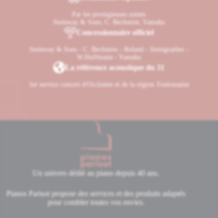
Par les prestigieuses usines
Steinway & Sons, C. Bechstein, Yamaha
Concessionnaire officiel
Steinway & Sons - C. Bechstein - Roland - Steingraeber -
W.Hoffmann - Yamaha
La référence acoustique du 31
1er service concert d'Occitanie et de la région Toulousaine
Un univers dédié au piano depuis 40 ans.
Pianos Parisot propose des services et des produits adaptés
pour combler toutes vos envies.