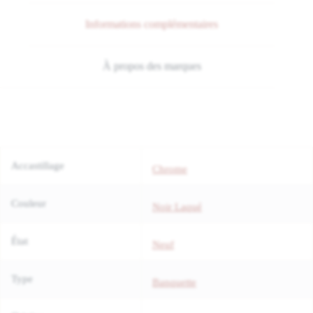
Informations complémentaires
À propos des marques
Accastillage
Chrome
Couleur
Noir Laqué
État
Neuf
Type
Banquette