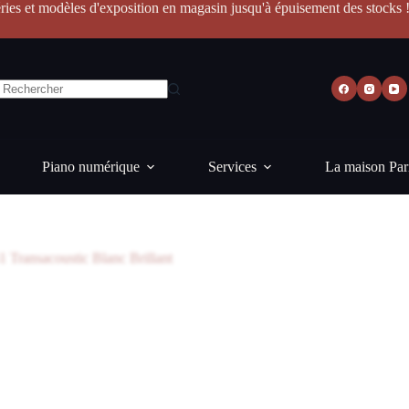
ries et modèles d'exposition en magasin jusqu'à épuisement des stocks 
Piano numérique
Services
La maison Par
1 Transacoustic Blanc Brillant