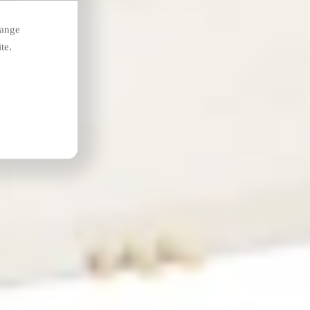
hange
te.