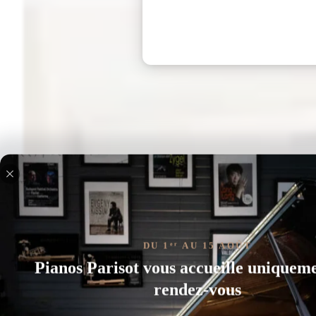
DU 1
AU 15 AOÛT
er
Pianos Parisot vous accueille uniquem
rendez-vous