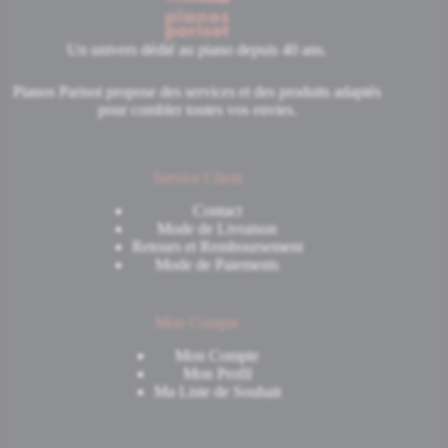
Un univers dédié au piano depuis 40 ans.
Pianos Parisot propose des services et des produits adaptés
pour combler toutes vos envies.
Service Client
Contact
Mode de Livraison
Retours et Remboursement
Mode de Paiements
Mon Compte
Mon Compte
Mon Profil
Ma Liste de Souhait