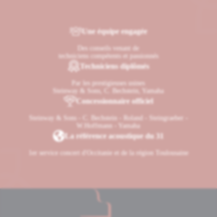
Une équipe engagée
Des conseils venant de
techniciens compétents et passionnés
Techniciens diplômés
Par les prestigieuses usines
Steinway & Sons, C. Bechstein, Yamaha
Concessionnaire officiel
Steinway & Sons - C. Bechstein - Roland - Steingraeber -
W.Hoffmann - Yamaha
La référence acoustique du 31
1er service concert d'Occitanie et de la région Toulousaine