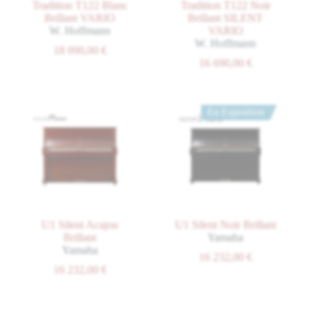
Tradition T122 Blanc
Tradition T122 Noir
Brillant VARIO
Brillant SILENT
W. Hoffmann
VARIO
W. Hoffmann
18 090,00
€
16 690,00
€
En Exposition
U1 Silent Acajou
U1 Silent Noir Brillant
Brillant
Yamaha
Yamaha
16 232,00
€
16 232,00
€