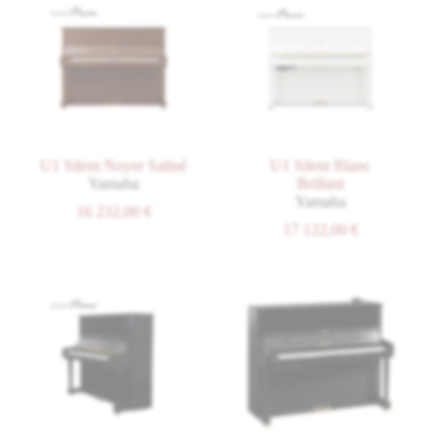
U1 Silent Noyer Satiné
U1 Silent Blanc
Yamaha
Brillant
Yamaha
16 232,00
€
17 122,00
€