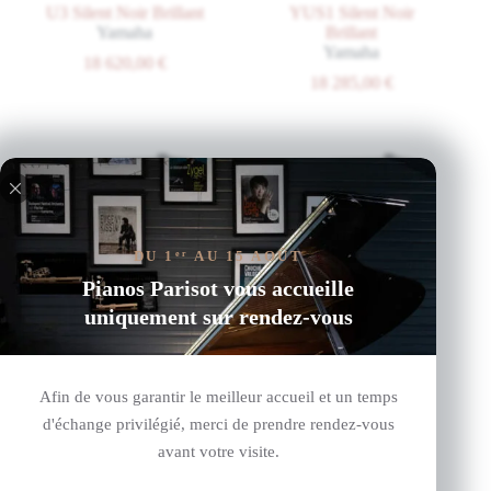
U3 Silent Noir Brillant
YUS1 Silent Noir
Yamaha
Brillant
Yamaha
18 620,00
€
18 285,00
€
DU 1
AU 15 AOÛT
er
Pianos Parisot vous accueille
uniquement sur rendez-vous
YUS3 Silent Noir
YUS5 Silent Noir
Brillant
Brillant
Yamaha
Yamaha
Afin de vous garantir le meilleur accueil et un temps
20 858,00
€
22 412,00
€
d'échange privilégié, merci de prendre rendez-vous
avant votre visite.