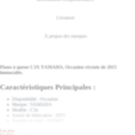
Livraison
À propos des marques
Piano à queue C3X YAMAHA, Occasion récente de 2015
immaculée.
Caractéristiques Principales :
Disponibilité : Occasion
Marque : YAMAHA
Modèle : C3x
Année de fabrication : 2015
Numéro de série : 6356897
Provenance/Origine : Japon, Hamamatsu
Lire plus
Profondeur : 186cm