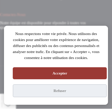
Contactez-Nous
Notre équipe est disponible pour répondre à toutes vos
questions.
Nous respectons votre vie privée. Nous utilisons des
8 Avenue du 8 Mai 1945
cookies pour améliorer votre expérience de navigation,
31520 Ramonville-Saint-Agne
diffuser des publicités ou des contenus personnalisés et
Mardi au samedi
analyser notre trafic. En cliquant sur « Accepter », vous
de 10h à 19h en continu
consentez à notre utilisation des cookies.
05 61 53 99 16
Accepter
Copyright © 2026 - Pianos Parisot
Refuser