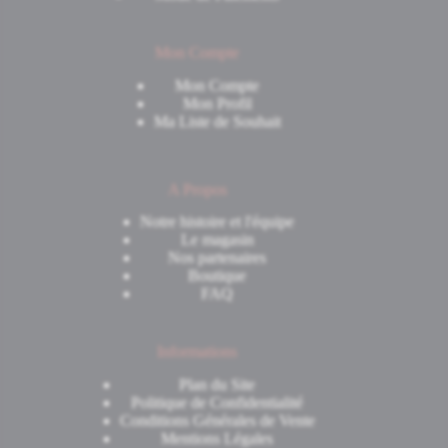
Mon Compte
Mon Compte
Mon Profil
Ma Liste de Souhait
A Propos
Notre histoire et l'équipe
Le magasin
Nos partenaires
Boutique
FAQ
Informations
Plan du Site
Politique de Confidentialité
Conditions Générales de Vente
Mentions Légales