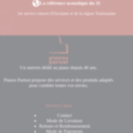
La référence acoustique du 31
1er service concert d'Occitanie et de la région Toulousaine
Un univers dédié au piano depuis 40 ans.
Pianos Parisot propose des services et des produits adaptés
pour combler toutes vos envies.
Service Client
Contact
Mode de Livraison
Retours et Remboursement
Mode de Paiements