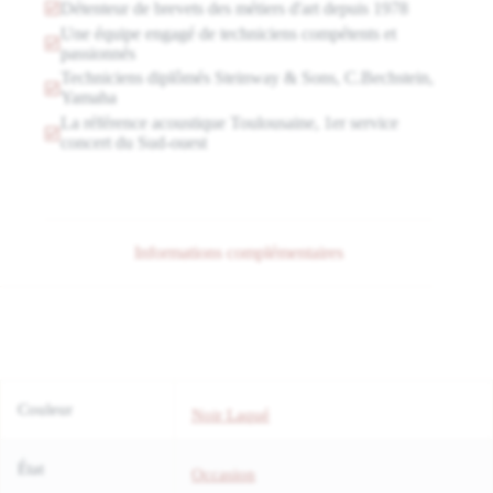
Détenteur de brevets des métiers d'art depuis 1978
Une équipe engagé de techniciens compétents et
passionnés
Techniciens diplômés Steinway & Sons, C.Bechstein,
Yamaha
La référence acoustique Toulousaine, 1er service
concert du Sud-ouest
Informations complémentaires
Couleur
Noir Laqué
État
Occasion