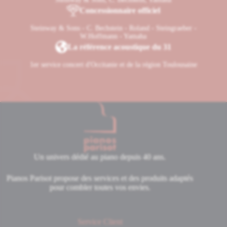
Concessionnaire officiel
Steinway & Sons - C. Bechstein - Roland - Steingraeber -
W.Hoffmann - Yamaha
La référence acoustique du 31
1er service concert d'Occitanie et de la région Toulousaine
Un univers dédié au piano depuis 40 ans.
Pianos Parisot propose des services et des produits adaptés
pour combler toutes vos envies.
Service Client