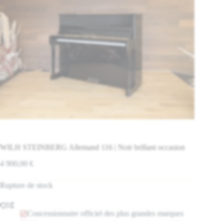
WILH STEINBERG Allemand 116 | Noir brillant occasion
4 900,00
€
Rupture de stock
Concessionnaire officiel des plus grandes marques