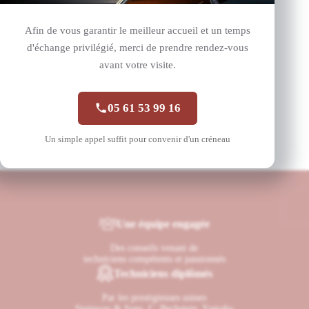
Afin de vous garantir le meilleur accueil et un temps
d'échange privilégié, merci de prendre rendez-vous
ERARD 190
SCHIMMEL 1/4 de queue 
avant votre visite.
Erard
25 9
9 500,00
€
05 61 53 99 16
Un simple appel suffit pour convenir d'un créneau
Une équipe engagée
Des conseils venant de
techniciens compétents et passionnés
Techniciens diplômés
Par les prestigieuses usines
Steinway & Sons, C. Bechstein, Yamaha