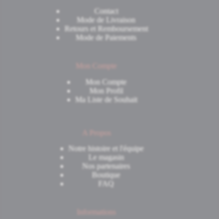
Contact
Mode de Livraison
Retours et Remboursement
Mode de Paiements
Mon Compte
Mon Compte
Mon Profil
Ma Liste de Souhait
A Propos
Notre histoire et l'équipe
Le magasin
Nos partenaires
Boutique
FAQ
Informations