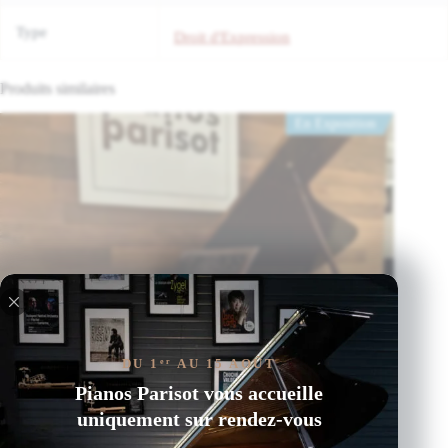
Type
Droit d'Expression
Produits similaires
En Exposition
DU 1
AU 15 AOÛT
er
Pianos Parisot vous accueille
uniquement sur rendez-vous