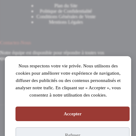
Plan du Site
Politique de Confidentialité
Conditions Générales de Vente
Mentions Légales
Contactez-Nous
Notre équipe est disponible pour répondre à toutes vos
questions.
Nous respectons votre vie privée. Nous utilisons des
8 Avenue du 8 Mai 1945
cookies pour améliorer votre expérience de navigation,
31520 Ramonville-Saint-Agne
diffuser des publicités ou des contenus personnalisés et
Mardi au samedi
analyser notre trafic. En cliquant sur « Accepter », vous
de 10h à 19h en continu
consentez à notre utilisation des cookies.
05 61 53 99 16
Accepter
Copyright © 2026 - Pianos Parisot
Refuser