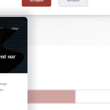
Accepter
Refuser
ent sur
hange
te.
nier