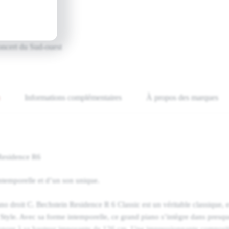
assionnés
ein, Yamaha
oncert du Sud-ouest
Informations complémentaires
À propos des marques
 Residence R6
ntemporelle et d’un son unique.
iano droit C. Bechstein Residence R 6 Classic est un véritable classique, 
 Style. Avec sa forme intemporelle, ce grand piano s’intègre dans presque 
nore à sa hauteur imposante de 126 cm. Une impressionnante composit