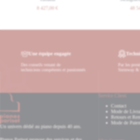
8 427,00
€
48 540,00
€
Une équipe engagée
Techni
Des conseils venant de
Par les pres
techniciens compétents et passionnés
Steinway & 
Service Client
Contact
Mode de Livra
Retours et Re
Mode de Paie
Un univers dédié au piano depuis 40 ans.
Pianos Parisot propose des services et des