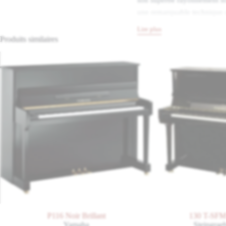
une remarquable technique 
Lire plus
Profitez d’un son et d’une 
Produits similaires
Dès la première note, ce pi
agréable. Ses innombrables d
R6 Classic l’un des meilleu
Un design à l’assurance cla
Le C. Bechstein Residence R6
construction parfaitement ét
système responsable de l’én
la plus grande précision grâ
P116 Noir Brillant
130 T-SFM Noir Bril
Yamaha
Steingraeber & Sö