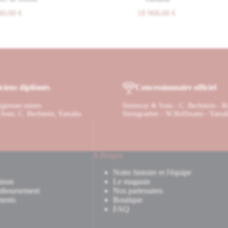
18 908,00
€
ciens diplômés
Concessionnaire officiel
tigieuses usines
Steinway & Sons - C. Bechstein - R
Sons, C. Bechstein, Yamaha
Steingraeber - W.Hoffmann - Yama
A Propos
Notre histoire et l'équipe
ison
Le magasin
mboursement
Nos partenaires
ments
Boutique
FAQ