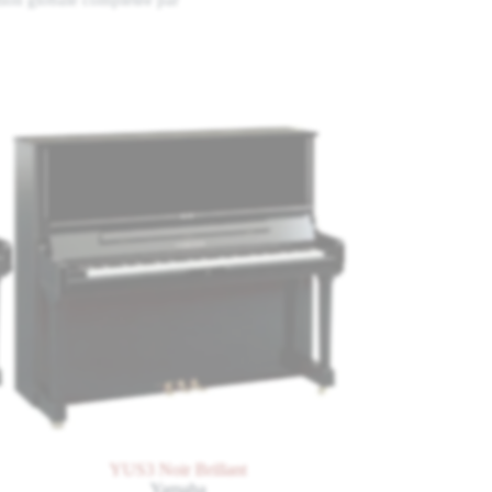
n jeu merveilleusement
Bechstein, font du Residence
ance de ses lignes. Sa
 de manière optimale le
tre jeu sera transmise avec
YUS3 Noir Brillant
EUP-123 Noir Bri
Yamaha
Essex