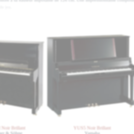
de jeu.
technique de jeu exceptionnels
ano vous dévoilera toute sa beauté sonore et vous impressionnera par so
étails, fondés sur les principes de construction des pianos à queue C. 
rs pianos du monde.
ssique
 Classic séduit par le classicisme de ses formes et la limpidité et l’élég
udiée et l’architecture harmonieuse de ce piano permettent de préserver
ergie du son. Vous pouvez ainsi être assuré que la moindre nuance de vo
ce au son du C. Bechstein.
lant
YUS5 Noir Brillant
hne
Yamaha