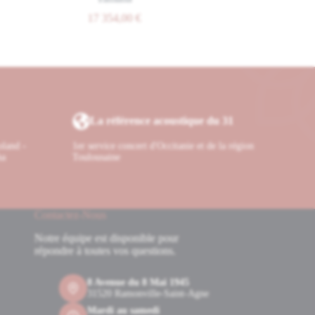
17 354,00
€
7 920,00
€
La référence acoustique du 31
oland -
1er service concert d'Occitanie et de la région
ha
Toulousaine
Contactez-Nous
Notre équipe est disponible pour
répondre à toutes vos questions.
8 Avenue du 8 Mai 1945
31520 Ramonville-Saint-Agne
Mardi au samedi