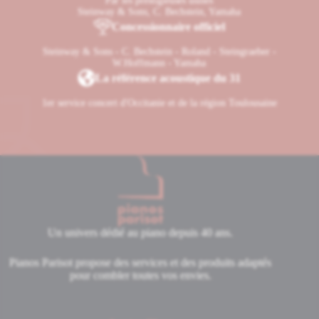
Par les prestigieuses usines
Steinway & Sons, C. Bechstein, Yamaha
Concessionnaire officiel
Steinway & Sons - C. Bechstein - Roland - Steingraeber -
W.Hoffmann - Yamaha
La référence acoustique du 31
1er service concert d'Occitanie et de la région Toulousaine
Un univers dédié au piano depuis 40 ans.
Pianos Parisot propose des services et des produits adaptés
pour combler toutes vos envies.