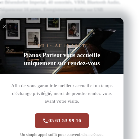
et Bésendorfer Imperial, 40 sonorités, VRM, Bluetooth Audio,
Séquenceur 16 pistes, Enregistrement Audio sur USB
Lire plus
Produits similaires
DU 1
AU 15 AOÛT
er
Pianos Parisot vous accueille
uniquement sur rendez-vous
Afin de vous garantir le meilleur accueil et un temps
d'échange privilégié, merci de prendre rendez-vous
avant votre visite.
05 61 53 99 16
Un simple appel suffit pour convenir d'un créneau