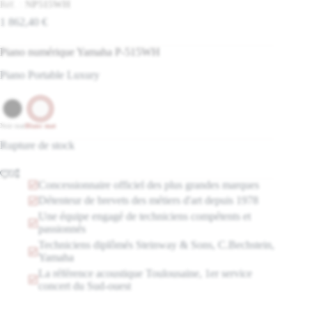
Réf. :
NP515WH
1 862,40
€
Piano numérique Yamaha P-515WH
Piano Portable Luxury
Noir mat
Blanc mat
Rupture de stock
Concessionnaire officiel des plus grandes marques
Détenteur de brevets des métiers d'art depuis 1978
Une équipe engagé de techniciens compétents et
passionnés
Techniciens diplômés Steinway & Sons, C.Bechstein,
Yamaha
La référence acoustique Toulousaine, 1er service
concert du Sud-ouest