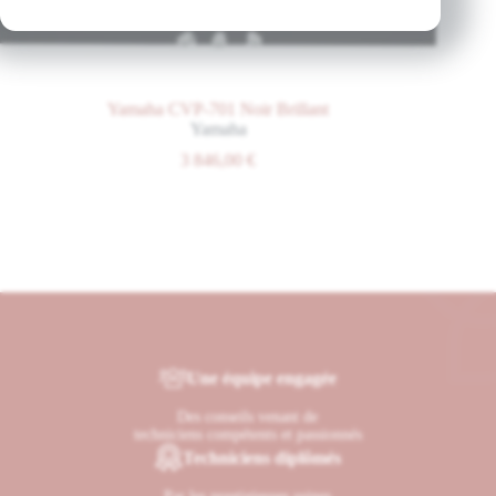
Yamaha CVP-701 Noir Brillant
Yamaha
3 846,00
€
Une équipe engagée
Des conseils venant de
techniciens compétents et passionnés
Techniciens diplômés