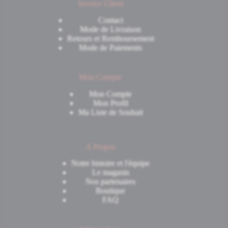
Service Client
Contact
Mode de Livraison
Retours et Remboursement
Mode de Paiements
Mon Compte
Mon Compte
Mon Profil
Ma Liste de Souhait
A Propos
Notre histoire et l'équipe
Le magasin
Nos partenaires
Boutique
FAQ