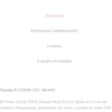
Description
Informations complémentaires
Livraison
À propos des marques
Yamaha P-515WH CFX / BLANC
88 Notes, Clavier NWX (Natural Wood X) avec ébéne et d’ivoire de
synthése, échappement, polyphonie 256 notes, sonorités de piano CFX