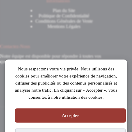
Informations
Plan du Site
Politique de Confidentialité
Conditions Générales de Vente
Mentions Légales
Contactez-Nous
Notre équipe est disponible pour répondre à toutes vos
questions.
Nous respectons votre vie privée. Nous utilisons des
8 Avenue du 8 Mai 1945
cookies pour améliorer votre expérience de navigation,
31520 Ramonville-Saint-Agne
diffuser des publicités ou des contenus personnalisés et
Mardi au samedi
analyser notre trafic. En cliquant sur « Accepter », vous
de 10h à 19h en continu
consentez à notre utilisation des cookies.
05 61 53 99 16
Accepter