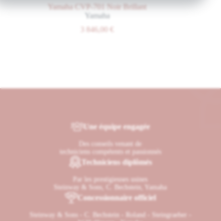
Yamaha CVP-701 Noir Brillant
Yamaha
3 846,00
€
Une équipe engagée
Des conseils venant de
techniciens compétents et passionnés
Techniciens diplômés
Par les prestigieuses usines
Steinway & Sons, C. Bechstein, Yamaha
Concessionnaire officiel
Steinway & Sons - C. Bechstein - Roland - Steingraeber -