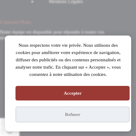
Mentions Légales
Contactez-Nous
Notre équipe est disponible pour répondre à toutes vos
questions.
Nous respectons votre vie privée. Nous utilisons des
8 Avenue du 8 Mai 1945
cookies pour améliorer votre expérience de navigation,
31520 Ramonville-Saint-Agne
diffuser des publicités ou des contenus personnalisés et
Mardi au samedi
analyser notre trafic. En cliquant sur « Accepter », vous
de 10h à 19h en continu
consentez à notre utilisation des cookies.
05 61 53 99 16
Accepter
Copyright © 2026 - Pianos Parisot
Refuser