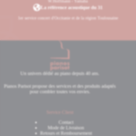
W.Hoffmann - Yamaha
La référence acoustique du 31
1er service concert d'Occitanie et de la région Toulousaine
Un univers dédié au piano depuis 40 ans.
Pianos Parisot propose des services et des produits adaptés
pour combler toutes vos envies.
Service Client
Contact
Mode de Livraison
Retours et Remboursement