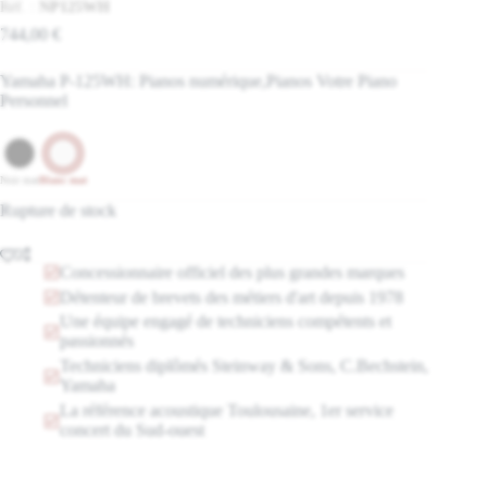
Réf. :
NP125WH
744,00
€
Yamaha P-125WH: Pianos numérique,Pianos Votre Piano
Personnel
Noir mat
Blanc mat
Rupture de stock
Concessionnaire officiel des plus grandes marques
Détenteur de brevets des métiers d'art depuis 1978
Une équipe engagé de techniciens compétents et
passionnés
Techniciens diplômés Steinway & Sons, C.Bechstein,
Yamaha
La référence acoustique Toulousaine, 1er service
concert du Sud-ouest