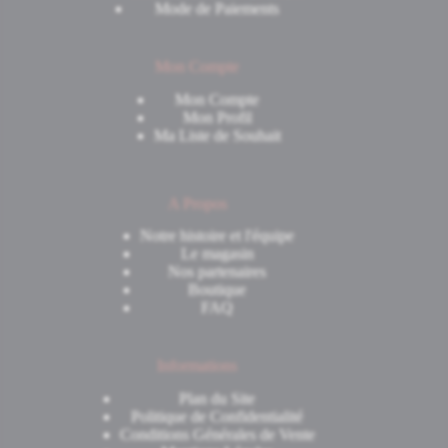
Mode de Paiements
Mon Compte
Mon Compte
Mon Profil
Ma Liste de Souhait
A Propos
Notre histoire et l'équipe
Le magasin
Nos partenaires
Boutique
FAQ
Informations
Plan du Site
Politique de Confidentialité
Conditions Générales de Vente