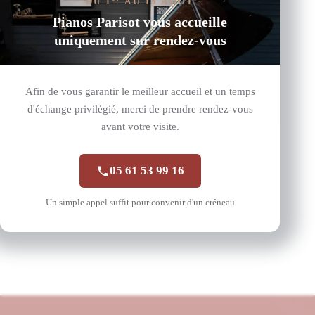
DU 1
AU 15 AOÛT
Pianos Parisot vous accueille
uniquement sur rendez-vous
Afin de vous garantir le meilleur accueil et un temps
d'échange privilégié, merci de prendre rendez-vous
avant votre visite.
05 61 53 99 16
Banquette RPB-200 Noir Mat
Roland
Un simple appel suffit pour convenir d'un créneau
144,00
€