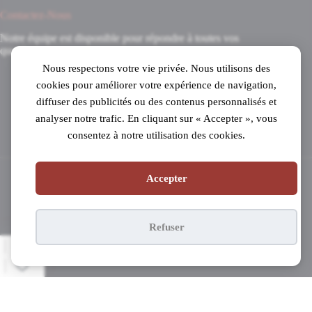
Contactez-Nous
Notre équipe est disponible pour répondre à toutes vos
questions.
Nous respectons votre vie privée. Nous utilisons des
8 Avenue du 8 Mai 1945
cookies pour améliorer votre expérience de navigation,
31520 Ramonville-Saint-Agne
diffuser des publicités ou des contenus personnalisés et
Mardi au samedi
analyser notre trafic. En cliquant sur « Accepter », vous
de 10h à 19h en continu
consentez à notre utilisation des cookies.
05 61 53 99 16
Accepter
Copyright © 2026 - Pianos Parisot
Refuser