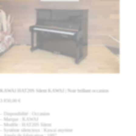
KAWAI HAT20S Silent KAWAI | Noir brillant occasion
3 850,00
€
– Disponibilité : Occasion
– Marque : KAWAI
– Modèle : HAT20S Silent
– Système silencieux : Kawai anytime
– Année de fabrication : 1997