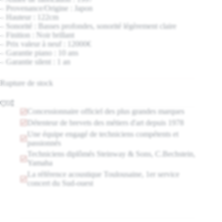
– Provenance/Origine : Japon
– Hauteur : 122cm
– Sonorité : Basses profondes, sonorité légèrement claire
– Finition : Noir brillant
– Prix valeur à neuf : 12000€
– Garantie piano : 10 ans
– Garantie silent : 1 an
Rupture de stock
Concessionnaire officiel des plus grandes marques
Détenteur de brevets des métiers d'art depuis 1978
Une équipe engagé de techniciens compétents et
passionnés
Techniciens diplômés Steinway & Sons, C.Bechstein,
Yamaha
La référence acoustique Toulousaine, 1er service
concert du Sud-ouest