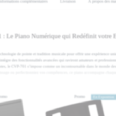
Informations complémentaires
Livraison
À propos des ma
 Le Piano Numérique qui Redéfinit votre 
nologie de pointe et tradition musicale pour offrir une expérience uniq
ntègre des fonctionnalités avancées qui raviront amateurs et profession
alistes, le CVP-701 s’impose comme un incontournable dans le monde d
tissage ou perfectionniez vos compétences, ce piano accompagne chaque
interface intuitive.
hentique grâce à la Technologie Real Grand
Promo
En Exposition
ment les nuances d’un piano à queue grâce à la technologie Real Grand
un échantillonnage précis des sons de piano à queue Yamaha CFX et Bö
Résultat : chaque note jouée révèle une richesse harmonique impressionn