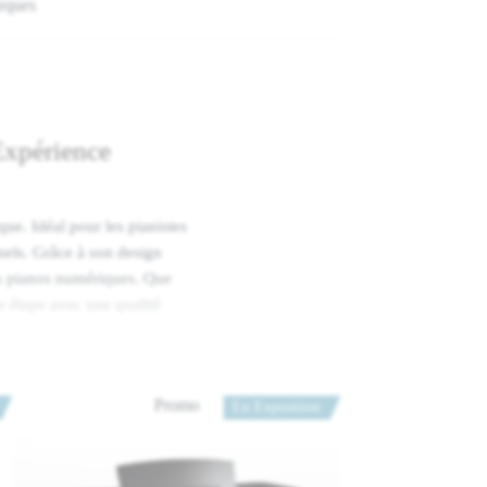
rques
Expérience
ue. Idéal pour les pianistes
nels. Grâce à son design
es pianos numériques. Que
 étape avec une qualité
 Expression
Promo
En Exposition
 Expression. Cette
sendorfer Imperial avec une
ante et une dynamique