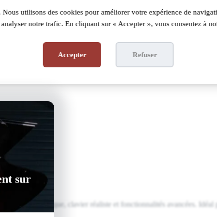
 Nous utilisons des cookies pour améliorer votre expérience de navigati
analyser notre trafic. En cliquant sur « Accepter », vous consentez à not
Accepter
Refuser
ent sur
rité authentique, clavier réaliste et fonctionnalités avancées. Idéal po
iques.