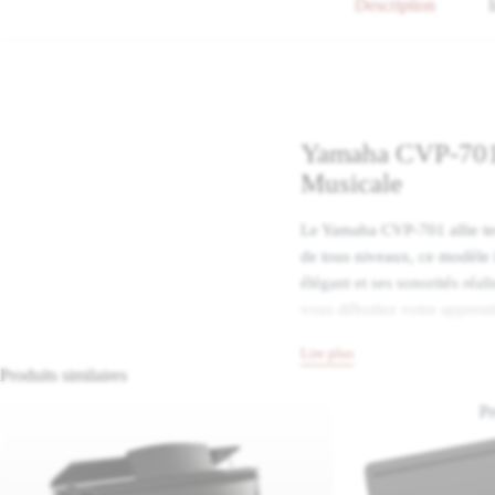
Description
Yamaha CVP-701 :
Musicale
Le Yamaha CVP-701 allie tech
de tous niveaux, ce modèle i
élégant et ses sonorités ré
vous débutiez votre appren
sonore exceptionnelle et une 
Lire plus
Produits similaires
Une Sonorité Aut
Promo
Le CVP-701 reproduit fidèle
innovation Yamaha associe 
réponse tactile naturelle. 