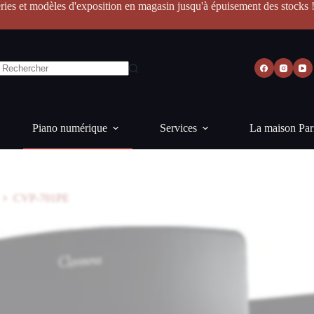
ries et modèles d'exposition en magasin jusqu'à épuisement des stocks 
Piano numérique
Services
La maison Par
CVP-701PE