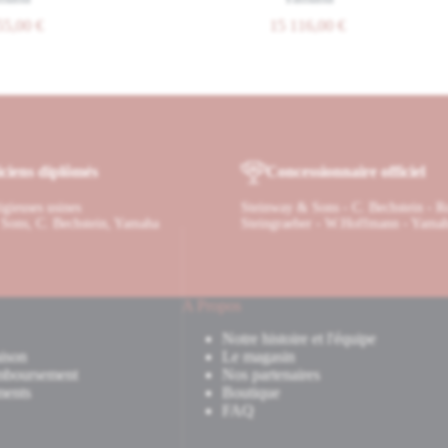
5,00
€
15 116,00
€
ciens diplômés
Concessionnaire officiel
tigieuses usines
Steinway & Sons - C. Bechstein - R
Sons, C. Bechstein, Yamaha
Steingraeber - W.Hoffmann - Yama
A Propos
Notre histoire et l'équipe
ison
Le magasin
mboursement
Nos partenaires
ments
Boutique
FAQ