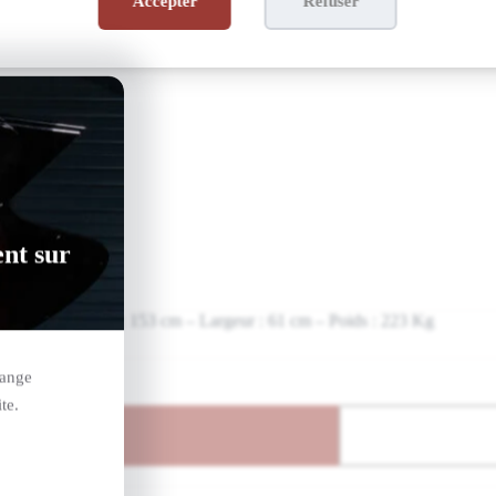
Accepter
Refuser
ent sur
 cm – Longueur : 153 cm – Largeur : 61 cm – Poids : 223 Kg
hange
te.
nier