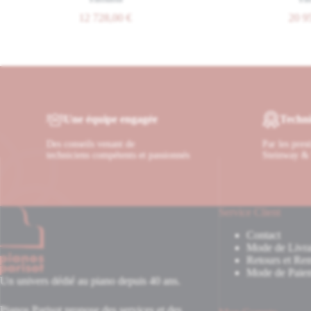
12 728,00
€
20 95
Une équipe engagée
Techni
Des conseils venant de
Par les pres
techniciens compétents et passionnés
Steinway & 
Service Client
Contact
Mode de Livra
Retours et Re
Mode de Paie
Un univers dédié au piano depuis 40 ans.
Pianos Parisot propose des services et des