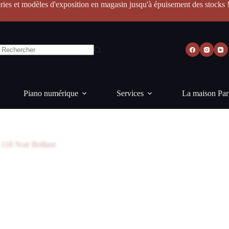
ries et modèles d'exposition en magasin jusqu'à épuisement des stocks 
Piano numérique
Services
La maison Par
118 Noir Brillant