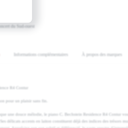
assionnés
ein, Yamaha
oncert du Sud-ouest
Informations complémentaires
À propos des marques
dence R4 Contur
n pour un plaisir sans fin.
que une douce mélodie, le piano C. Bechstein Residence R4 Contur vou
Ses délicats accents en laiton constituent déjà des indices des trésors m
ment. Appréciez son son subtil et différencié, le vaste spectre d’interprét