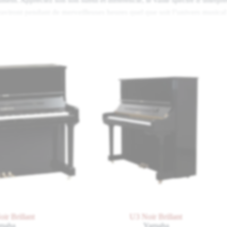
raviront pendant de merveilleuses heures quel que soit l’univers musical
es uniques
t l’aspect formel d’une mélodie. Et quelles que soient les mélodies que
ceptionnel : le Residence R4 Contur vous autorisera un jeu tout en aisa
 fortissimo ! Dans le même temps, son vaste spectre chromatique de son
aque voix ou motif de manière entièrement individuelle.
 créer une composition visuelle parfaite
rfection que grâce à des temps forts uniques d’une grande limpidité. La
e de cette idée et lui permet de séduire grâce à la création minutieuse d’
s le couvercle ou sur l’extrémité inférieure des consoles confèrent au R
beauté des lignes et de la silhouette épurée, des bords arrondis et du couv
tion visuelle parfaite.
r Brillant
U3 Noir Brillant
aha
Yamaha