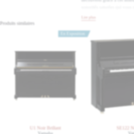
sonorités saturées qui vous 
Lire plus
Découvrez le son de mélodi
Produits similaires
En Exposition
En musique, le contour décri
résonner grâce à ce piano ex
pianissimo au plus puissant
modeler et d’interpréter ch
De délicats accents viennent
Une mélodie n’atteint la pe
format intermédiaire s’inspir
en laiton, par exemple, sou
caractère si particulier. La 
esthétique née d’une composi
U1 Noir Brillant
SE122 Noi
Yamaha
Yam