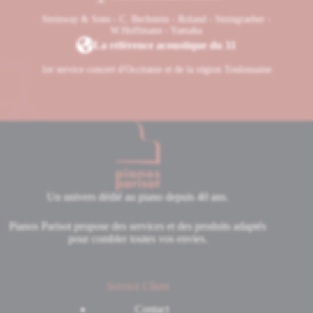
Steinway & Sons - C. Bechstein - Roland - Steingraeber -
W.Hoffmann - Yamaha
La référence acoustique du 31
1er service concert d'Occitanie et de la région Toulousaine
Un univers dédié au piano depuis 40 ans.
Pianos Parisot propose des services et des produits adaptés
pour combler toutes vos envies.
Service Client
Contact