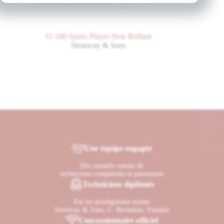
O-180 Spirio Player Noir Brillant
Steinway & Sons
Une équipe engagée
Des conseils venant de
techniciens compétents et passionnés
Techniciens diplômés
Par les prestigieuses usines
Steinway & Sons, C. Bechstein, Yamaha
Concessionnaire officiel