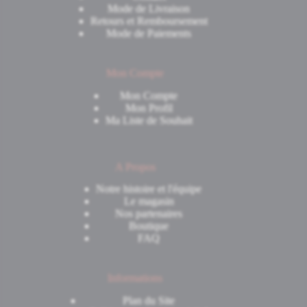
Mode de Livraison
Retours et Remboursement
Mode de Paiements
Mon Compte
Mon Compte
Mon Profil
Ma Liste de Souhait
A Propos
Notre histoire et l'équipe
Le magasin
Nos partenaires
Boutique
FAQ
Informations
Plan du Site