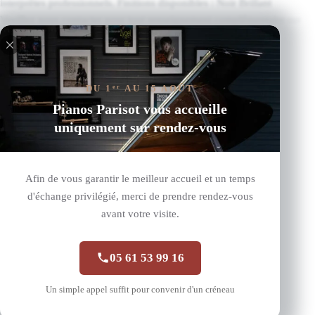
interprètes professionnels. Finitions disponibles : Noir Brillant
Veuillez nous contacter pour tout renseignement complémentaire sur
les différents vernis existants.
Lire plus
Produits similaires
DU 1
AU 15 AOÛT
er
Pianos Parisot vous accueille
uniquement sur rendez-vous
Afin de vous garantir le meilleur accueil et un temps
d'échange privilégié, merci de prendre rendez-vous
avant votre visite.
05 61 53 99 16
Un simple appel suffit pour convenir d'un créneau