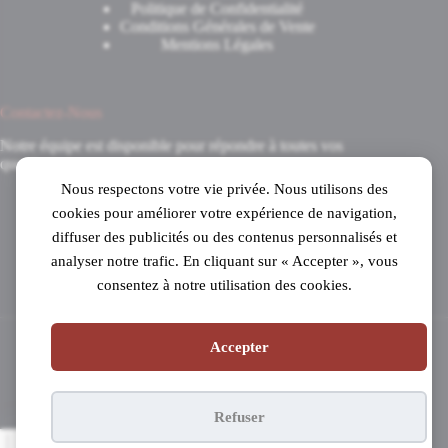
Politique de Confidentialité
Conditions Générales de Vente
Mentions Légales
Contactez-Nous
Notre équipe est disponible pour répondre à toutes vos
questions.
Nous respectons votre vie privée. Nous utilisons des
8 Avenue du 8 Mai 1945
cookies pour améliorer votre expérience de navigation,
31520 Ramonville-Saint-Agne
diffuser des publicités ou des contenus personnalisés et
Mardi au samedi
analyser notre trafic. En cliquant sur « Accepter », vous
de 10h à 19h en continu
consentez à notre utilisation des cookies.
05 61 53 99 16
Accepter
Copyright © 2026 - Pianos Parisot
Refuser