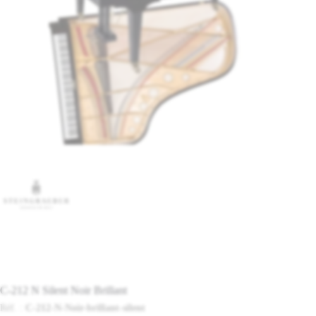
C-212 N Silent Noir Brillant
Réf. :
C-212-N-Noir-brillant-silent