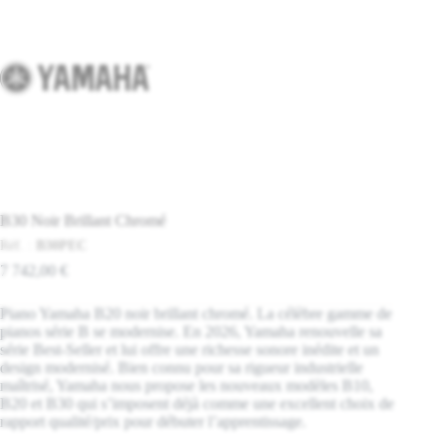
B30 Noir Brillant Chromé
Réf. :
B30PEC
7 742,00
€
Piano Yamaha B20 noir brillant chromé. La célèbre gamme de
pianos série B se modernise. En 2026, Yamaha renouvelle sa
série Best-Seller et lui offre une richesse sonore inédite et un
design modernisé. Bien connu pour sa rigueur industrielle
maîtrisé, Yamaha nous propose les nouveaux modèles B10,
B20 et B30 qui s’imposent déjà comme une excellent choix de
rapport qualité/prix pour débuter l’apprentissage.