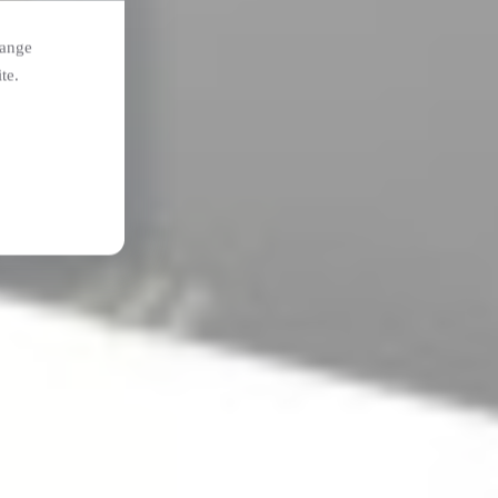
hange
te.