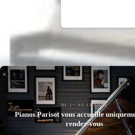
DU 1
AU 15 AOÛT
er
Pianos Parisot vous accueille uniquem
rendez-vous