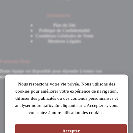
Informations
Plan du Site
Politique de Confidentialité
Conditions Générales de Vente
Mentions Légales
Contactez-Nous
Notre équipe est disponible pour répondre à toutes vos
questions.
Nous respectons votre vie privée. Nous utilisons des
8 Avenue du 8 Mai 1945
cookies pour améliorer votre expérience de navigation,
31520 Ramonville-Saint-Agne
diffuser des publicités ou des contenus personnalisés et
Mardi au samedi
analyser notre trafic. En cliquant sur « Accepter », vous
de 10h à 19h en continu
consentez à notre utilisation des cookies.
05 61 53 99 16
Accepter