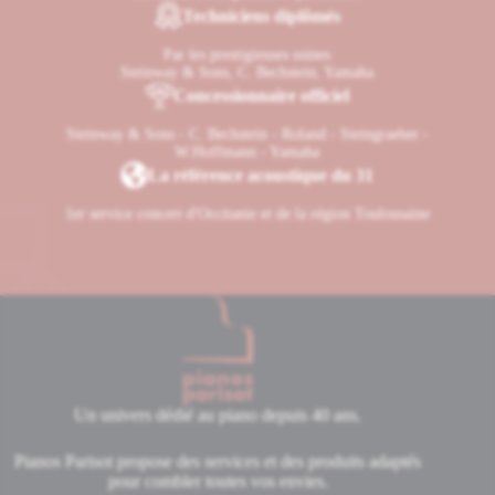
Techniciens diplômés
Par les prestigieuses usines
Steinway & Sons, C. Bechstein, Yamaha
Concessionnaire officiel
Steinway & Sons - C. Bechstein - Roland - Steingraeber -
W.Hoffmann - Yamaha
La référence acoustique du 31
1er service concert d'Occitanie et de la région Toulousaine
Un univers dédié au piano depuis 40 ans.
Pianos Parisot propose des services et des produits adaptés
pour combler toutes vos envies.