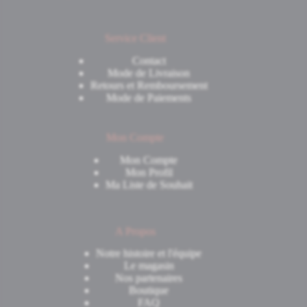
Service Client
Contact
Mode de Livraison
Retours et Remboursement
Mode de Paiements
Mon Compte
Mon Compte
Mon Profil
Ma Liste de Souhait
A Propos
Notre histoire et l'équipe
Le magasin
Nos partenaires
Boutique
FAQ