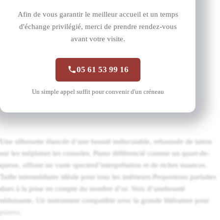
Afin de vous garantir le meilleur accueil et un temps
Description
d'échange privilégié, merci de prendre rendez-vous
avant votre visite.
Informations complémentaires
05 61 53 99 16
À propos des marques
Un simple appel suffit pour convenir d'un créneau
Une silhouette élancée d’une beauté indiscutable, rehaussée de laiton
sur les méplatset les consoles. Piano différencié comme un quart-de-
queue, offrant un vaste spectred’interprétation et de riches nuances.
Taille intermédiaire idéale pour tous les intérieurs.Proportions parfaites
dues à la prise en compte du nombre d’or. Voix d’unebeauté
séduisante. Un instrument compatible avec la grande littérature pour
pianos.