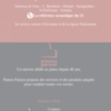
Steinway & Sons - C. Bechstein - Roland - Steingraeber -
W.Hoffmann - Yamaha
La référence acoustique du 31
1er service concert d'Occitanie et de la région Toulousaine
Un univers dédié au piano depuis 40 ans.
Pianos Parisot propose des services et des produits adaptés
pour combler toutes vos envies.
Service Client
Contact