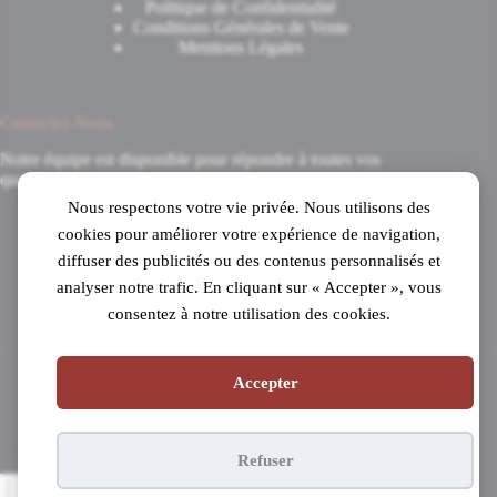
Politique de Confidentialité
Conditions Générales de Vente
Mentions Légales
Contactez-Nous
Notre équipe est disponible pour répondre à toutes vos
questions.
Nous respectons votre vie privée. Nous utilisons des
8 Avenue du 8 Mai 1945
cookies pour améliorer votre expérience de navigation,
31520 Ramonville-Saint-Agne
diffuser des publicités ou des contenus personnalisés et
Mardi au samedi
analyser notre trafic. En cliquant sur « Accepter », vous
de 10h à 19h en continu
consentez à notre utilisation des cookies.
05 61 53 99 16
Accepter
Copyright © 2026 - Pianos Parisot
Refuser