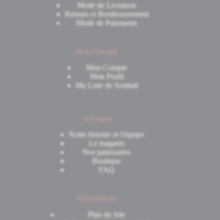
Mode de Livraison
Retours et Remboursement
Mode de Paiements
Mon Compte
Mon Compte
Mon Profil
Ma Liste de Souhait
A Propos
Notre histoire et l'équipe
Le magasin
Nos partenaires
Boutique
FAQ
Informations
Plan du Site